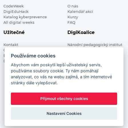
CodeWeek
O nás
DigiEduHack
Kalendář akcí
Katalog kyberprevence
Kurzy
All digital weeks
FAQ
Užitečné
DigiKoalice
Kontakt
Národní pedagogický institut
Členské organizace
České republiky, DigiKoalice
Používáme cookies
Blog
Weilova 1271/6 102 00 Praha 10
Digitalizace ve vzdělávání
Abychom vám poskytli lepší uživatelský servis,
používáme soubory cookie. Ty nám pomáhají
DigiKoalice 2021. All rights reserved
analyzovat, co vás na webu zajímá, a tím internetové
Vstup do administrace
stránky dále vylepšovat.
This project has received funding from the European
Commission Innovation and Networks Executive Agency (now
Přijmout všechny cookies
HaDEA) CEF TELECOM Calls 2019. This website reflects only the
author’s view. It does not represent the view of the European
Nastavení Cookies
Commission and the European Commission is not responsible
for any use that may be made of the information it contains.