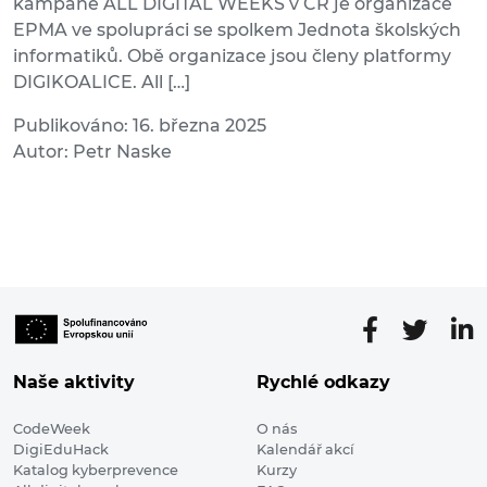
kampaně ALL DIGITAL WEEKS v ČR je organizace
EPMA ve spolupráci se spolkem Jednota školských
informatiků. Obě organizace jsou členy platformy
DIGIKOALICE. All […]
Publikováno: 16. března 2025
Autor: Petr Naske
Naše aktivity
Rychlé odkazy
CodeWeek
O nás
DigiEduHack
Kalendář akcí
Katalog kyberprevence
Kurzy