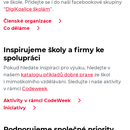
ve škole. Přidejte se i do naší facebookové skupiny
“
DigiKoalice školám
”.
Členské organizace
Co děláme
Inspirujeme školy a firmy ke
spolupráci
Pokud hledáte inspiraci pro výuku, hledejte v
našem
katalogu příkladů dobré praxe
ze škol
i mimoškolního vzdělávání. Sledujte i naše aktivity
v rámci
Codeweek
.
Aktivity v rámci CodeWeek
Iniciativy
Podporujeme společné priority