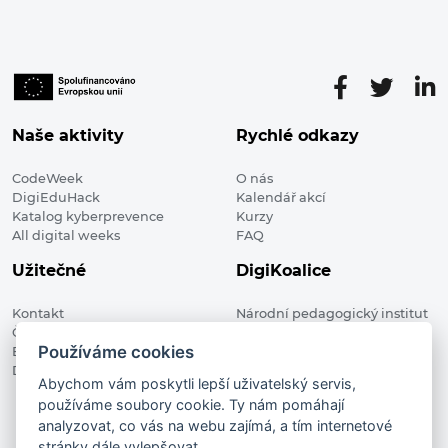
Naše aktivity
Rychlé odkazy
CodeWeek
O nás
DigiEduHack
Kalendář akcí
Katalog kyberprevence
Kurzy
All digital weeks
FAQ
Užitečné
DigiKoalice
Kontakt
Národní pedagogický institut
Členské organizace
České republiky, DigiKoalice
Používáme cookies
Blog
Weilova 1271/6 102 00 Praha 10
Digitalizace ve vzdělávání
Abychom vám poskytli lepší uživatelský servis,
používáme soubory cookie. Ty nám pomáhají
DigiKoalice 2021. All rights reserved
analyzovat, co vás na webu zajímá, a tím internetové
Vstup do administrace
stránky dále vylepšovat.