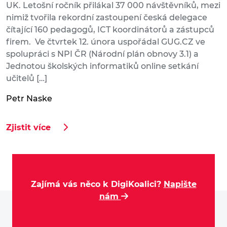
UK. Letošní ročník přilákal 37 000 návštěvníků, mezi
nimiž tvořila rekordní zastoupení česká delegace
čítající 160 pedagogů, ICT koordinátorů a zástupců
firem. Ve čtvrtek 12. února uspořádal GUG.CZ ve
spolupráci s NPI ČR (Národní plán obnovy 3.1) a
Jednotou školských informatiků online setkání
učitelů […]
Petr Naske
Zjistit více
Zajímá vás něco k DigiKoalici?
Napište
nám