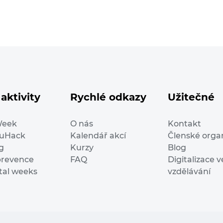
aktivity
Rychlé odkazy
Užitečné
Week
O nás
Kontakt
duHack
Kalendář akcí
Členské orga
g
Kurzy
Blog
prevence
FAQ
Digitalizace v
ital weeks
vzdělávání