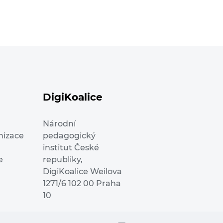
DigiKoalice
Národní
nizace
pedagogický
institut České
e
republiky,
DigiKoalice Weilova
1271/6 102 00 Praha
10