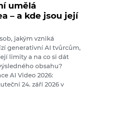
mí umělá
a – a kde jsou její
sob, jakým vzniká
zí generativní AI tvůrcům,
í limity a na co si dát
y výsledného obsahu?
e AI Video 2026:
kuteční 24. září 2026 v