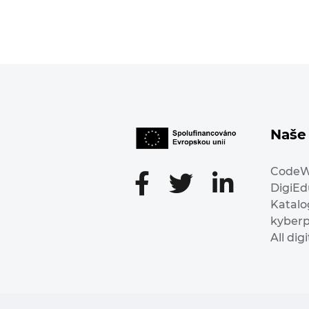
Naše 
Code
DigiE
Katalo
kyber
All dig