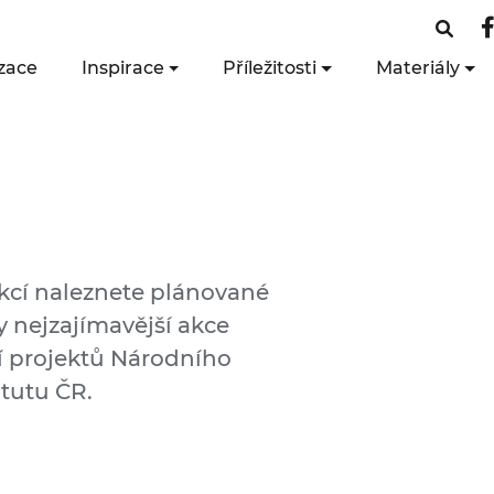
zace
Inspirace
Příležitosti
Materiály
kcí naleznete plánované
y nejzajímavější akce
tí projektů Národního
tutu ČR.