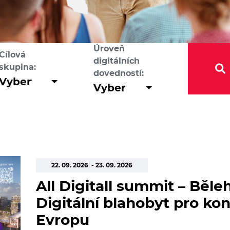
Úroveň
Cílová
digitálních
skupina:
dovedností:
22. 09. 2026 - 23. 09. 2026
All Digitall summit – Běle
Digitální blahobyt pro k
Evropu