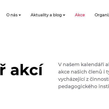
O nás
Aktuality a blog
Akce
Organi
ř akcí
V našem kalendáři a
akce našich členů i t
vycházející z činnos
pedagogického insti