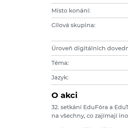
Místo konání:
Cílová skupina:
Úroveň digitálních dovedn
Téma:
Jazyk:
O akci
32. setkání EduFóra a EduT
na všechny, co zajímají in