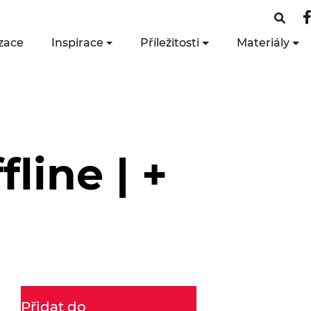
zace
Inspirace
Příležitosti
Materiály
line | +
Přidat do