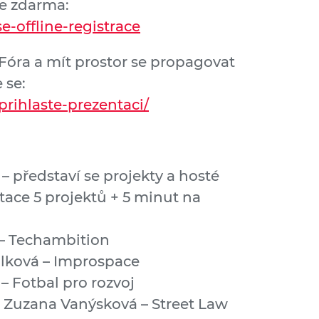
se zdarma:
e-offline-registrace
Fóra a mít prostor se propagovat
 se:
rihlaste-prezentaci/
 – představí se projekty a hosté
ntace 5 projektů + 5 minut na
 – Techambition
lková – Improspace
 Fotbal pro rozvoj
 Zuzana Vanýsková – Street Law