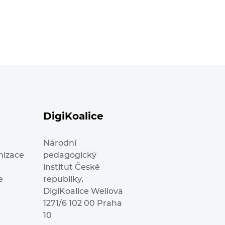
DigiKoalice
Národní
nizace
pedagogický
institut České
e
republiky,
DigiKoalice Weilova
1271/6 102 00 Praha
10