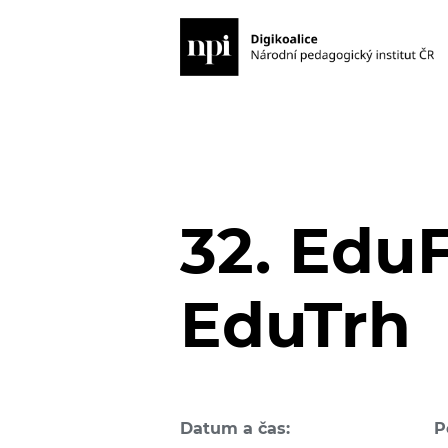
32. EduF
EduTrh
Datum a čas:
P