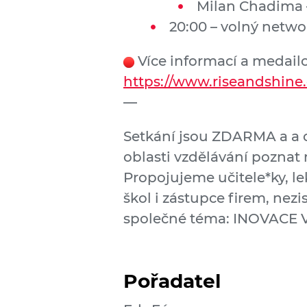
Milan Chadima 
20:00 – volný netw
Více informací a medailo
https://www.riseandshine
—
Setkání jsou ZDARMA a a o
oblasti vzdělávání poznat
Propojujeme učitele*ky, le
škol i zástupce firem, nezi
společné téma: INOVACE 
Pořadatel