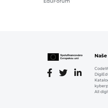
EduFórum
Naše 
Code
DigiE
Katalo
kyber
All dig