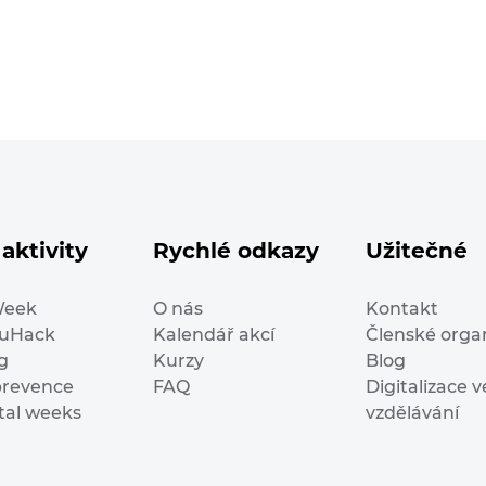
aktivity
Rychlé odkazy
Užitečné
Week
O nás
Kontakt
duHack
Kalendář akcí
Členské orga
g
Kurzy
Blog
prevence
FAQ
Digitalizace v
ital weeks
vzdělávání