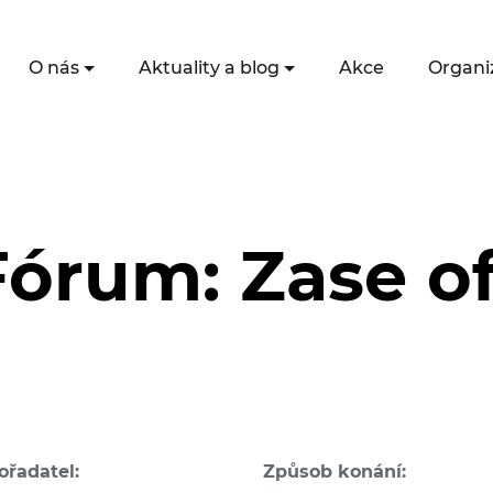
O nás
Aktuality a blog
Akce
Organi
órum: Zase off
ořadatel:
Způsob konání: