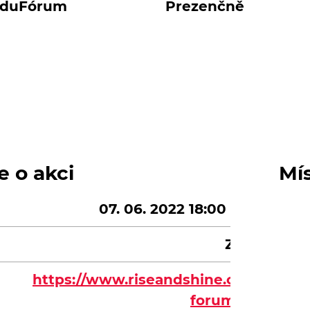
duFórum
Prezenčně
e o akci
Mí
07. 06. 2022 18:00 - 20:00
Zdarma
https://www.riseandshine.cz/edu-
forum-2022/