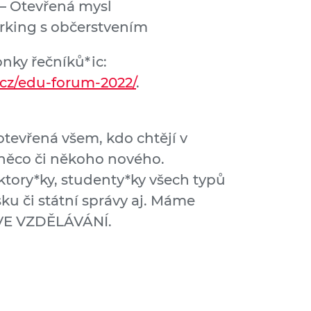
– Otevřená mysl
orking s občerstvením
nky řečníků*ic:
.cz/edu-forum-2022/
.
tevřená všem, kdo chtějí v
 něco či někoho nového.
ktory*ky, studenty*ky všech typů
sku či státní správy aj. Máme
VE VZDĚLÁVÁNÍ.