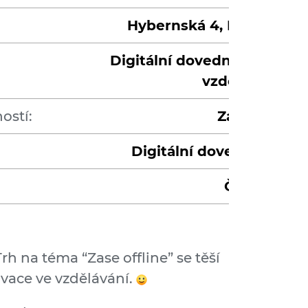
Hybernská 4, Praha 1
Digitální dovednosti ve
vzdělávání
ostí:
Základní
Digitální dovednosti
Čeština
rh na téma “Zase offline” se těší
ovace ve vzdělávání.