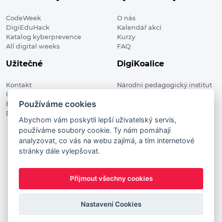
CodeWeek
O nás
DigiEduHack
Kalendář akcí
Katalog kyberprevence
Kurzy
All digital weeks
FAQ
Užitečné
DigiKoalice
Kontakt
Národní pedagogický institut
Členské organizace
České republiky, DigiKoalice
Používáme cookies
Blog
Weilova 1271/6 102 00 Praha 10
Digitalizace ve vzdělávání
Abychom vám poskytli lepší uživatelský servis,
používáme soubory cookie. Ty nám pomáhají
DigiKoalice 2021. All rights reserved
analyzovat, co vás na webu zajímá, a tím internetové
Vstup do administrace
stránky dále vylepšovat.
This project has received funding from the European
Commission Innovation and Networks Executive Agency (now
Přijmout všechny cookies
HaDEA) CEF TELECOM Calls 2019. This website reflects only the
author’s view. It does not represent the view of the European
Commission and the European Commission is not responsible
Nastavení Cookies
for any use that may be made of the information it contains.