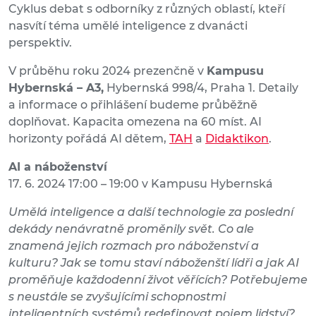
Cyklus debat s odborníky z různých oblastí, kteří
nasvítí téma umělé inteligence z dvanácti
perspektiv.
V průběhu roku 2024 prezenčně v
Kampusu
Hybernská – A3,
Hybernská 998/4, Praha 1. Detaily
a informace o přihlášení budeme průběžně
doplňovat. Kapacita omezena na 60 míst. AI
horizonty pořádá AI dětem,
TAH
a
Didaktikon
.
AI a náboženství
17. 6. 2024 17:00 – 19:00 v Kampusu Hybernská
Umělá inteligence a další technologie za poslední
dekády nenávratně proměnily svět. Co ale
znamená jejich rozmach pro náboženství a
kulturu? Jak se tomu staví náboženští lídři a jak AI
proměňuje každodenní život věřících? Potřebujeme
s neustále se zvyšujícími schopnostmi
inteligentních systémů redefinovat pojem lidství?​