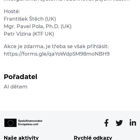
Hosté:
František Štěch (UK)
Mgr. Pavel Pola, Ph.D. (UK)
Petr Vizina (KTF UK)
Akce je zdarma, je třeba se však přihlásit:
https://forms.gle/qaYoWdp5M98moNBH9
Pořadatel
AI dětem
Naše aktivity
Rychlé odkazy