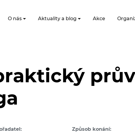
O nás
Aktuality a blog
Akce
Organi
 praktický prů
ga
ořadatel:
Způsob konání: