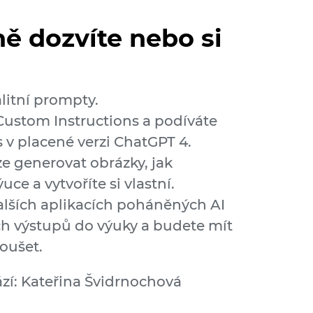
ě dozvíte nebo si
alitní prompty.
 Custom Instructions a podíváte
s v placené verzi ChatGPT 4.
lze generovat obrázky, jak
uce a vytvoříte si vlastní.
alších aplikacích poháněných AI
h výstupů do výuky a budete mít
koušet.
í: Kateřina Švidrnochová