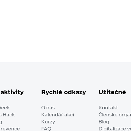
aktivity
Rychlé odkazy
Užitečné
Week
O nás
Kontakt
duHack
Kalendář akcí
Členské orga
g
Kurzy
Blog
prevence
FAQ
Digitalizace v