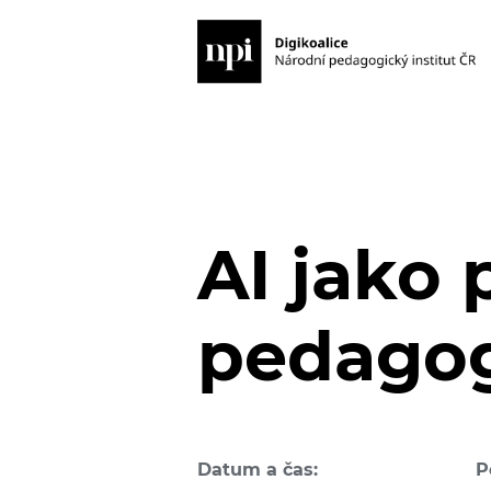
AI jako
pedago
Datum a čas:
P