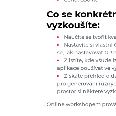
Co se konkrétn
vyzkoušíte:
Naučíte se tvořit kv
Nastavíte si vlastní
se, jak nastavovat GPT
Zjistíte, kde všude 
aplikace používat ve vý
Získáte přehled o d
pro generování různýc
prostor si některé vyz
Online workshopem prováz