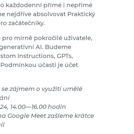
 do každodenní přímé i nepřímé
e nejdříve absolvovat Praktický
ro začátečníky.
pro mírně pokročilé uživatele,
e generativní AI. Budeme
stom Instructions, GPTs,
. Podmínkou účasti je účet
 se zájmem o využití umělé
vání
024, 14.00—16.00 hodin
 na Google Meet zašleme krátce
il