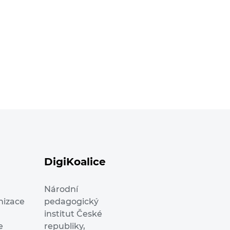
DigiKoalice
Národní
nizace
pedagogický
institut České
e
republiky,