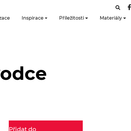
zace
Inspirace
Příležitosti
Materiály
vodce
Přidat do