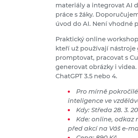
materiály a integrovat AI
práce s žáky. Doporučujem
úvod do AI. Není vhodné p
Praktický online workshop 
kteří už používají nástroj
promptovat, pracovat s Cu
generovat obrázky i videa
ChatGPT 3.5 nebo 4.
Pro mírně pokročilé
inteligence ve vzdělá
Kdy: Středa 28. 3. 2
Kde: online, odkaz
před akcí na Váš e-ma
Cena: 890 Kč