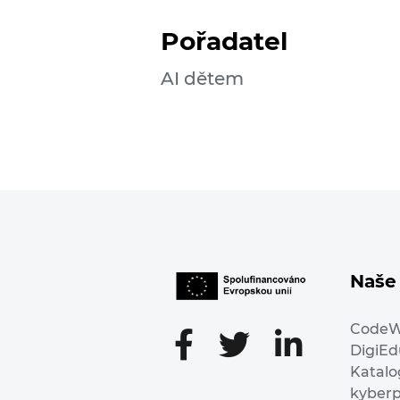
Pořadatel
AI dětem
Naše 
Code
DigiE
Katalo
kyber