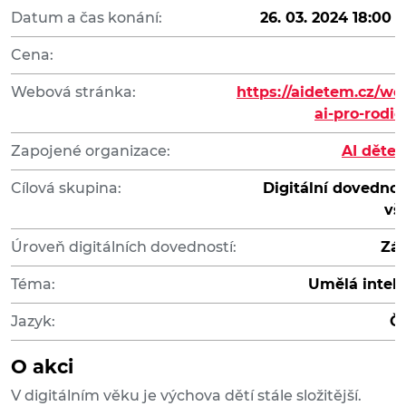
Datum a čas konání:
26. 03. 2024 18:00 -
Cena:
8
Webová stránka:
https://aidetem.cz/we
ai-pro-rodice
Zapojené organizace:
AI dětem,
Cílová skupina:
Digitální dovednos
vš
Úroveň digitálních dovedností:
Zák
Téma:
Umělá intel
Jazyk:
Č
O akci
V digitálním věku je výchova dětí stále složitější.