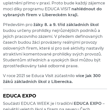
uplatnění přímo v praxi. Proto bude každý zájemce
moci díky programu EDUCA VISIT
nahlédnout do
vybraných firem v Libereckém kraji.
Především pro
žáky 8. a 9. tříd základních škol
budou určeny prohlídky nejrůznějších podniků a
jejich pracovního zázemí. V předem definovaných
časech budou žáci provázeny reálnými provozy
oslovených firem, které si pro své aktivity nastavily
atraktivní komentované prohlídky svých provozů.
Studentům středních a vysokých škol můžou být
zprostředkovány také odborné praxe.
V roce 2021 se Educa Visit zúčastnilo
více jak 300
žáků základních škol z Liberecka.
EDUCA EXPO
Součástí EDUCA WEEK je i tradiční
EDUCA EXPO
–
největší veletrh škol a firem na severu Čech.