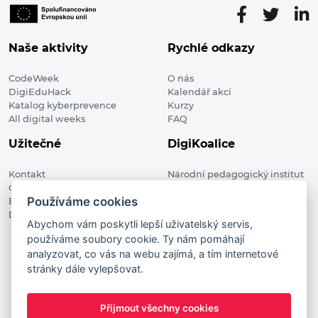
Naše aktivity
Rychlé odkazy
CodeWeek
O nás
DigiEduHack
Kalendář akcí
Katalog kyberprevence
Kurzy
All digital weeks
FAQ
Užitečné
DigiKoalice
Kontakt
Národní pedagogický institut
Členské organizace
České republiky, DigiKoalice
Používáme cookies
Blog
Weilova 1271/6 102 00 Praha 10
Digitalizace ve vzdělávání
Abychom vám poskytli lepší uživatelský servis,
používáme soubory cookie. Ty nám pomáhají
DigiKoalice 2021. All rights reserved
analyzovat, co vás na webu zajímá, a tím internetové
Vstup do administrace
stránky dále vylepšovat.
This project has received funding from the European
Commission Innovation and Networks Executive Agency (now
Přijmout všechny cookies
HaDEA) CEF TELECOM Calls 2019. This website reflects only the