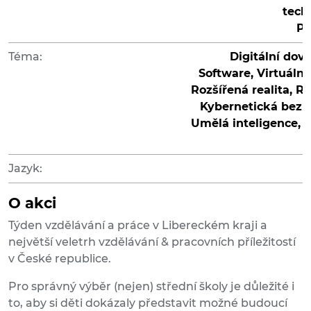
tech
Po
Téma:
Digitální dove
Software, Virtuální 
Rozšířená realita, R
Kybernetická bezp
Umělá inteligence, I
Jazyk:
O akci
Týden vzdělávání a práce v Libereckém kraji a
největší veletrh vzdělávání & pracovních příležitostí
v České republice.
Pro správný výběr (nejen) střední školy je důležité i
to, aby si děti dokázaly představit možné budoucí