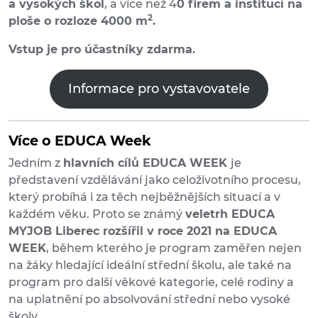
a vysokých škol
, a více než 4
0 firem a institucí na
2
ploše o rozloze 4000 m
.
Vstup je pro účastníky zdarma.
Informace pro vystavovatele
Více o EDUCA Week
Jedním z
hlavních cílů EDUCA WEEK
je
představení vzdělávání jako celoživotního procesu,
který probíhá i za těch nejběžnějších situací a v
každém věku. Proto se známý
veletrh EDUCA
MYJOB Liberec rozšířil v roce 2021 na EDUCA
WEEK
, během kterého je program zaměřen nejen
na žáky hledající ideální střední školu, ale také na
program pro další věkové kategorie, celé rodiny a
na uplatnění po absolvování střední nebo vysoké
školy.