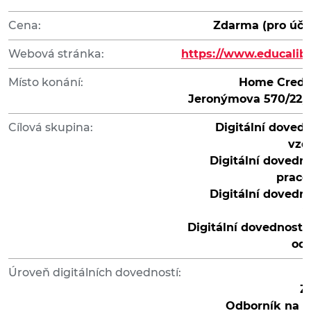
Cena:
Zdarma (pro úča
Webová stránka:
https://www.educalibe
Místo konání:
Home Credi
Jeronýmova 570/22, 
Cílová skupina:
Digitální dovedn
vzd
Digitální dovedno
pracov
Digitální dovedno
v
Digitální dovednosti 
od
Úroveň digitálních dovedností:
Z
Odborník na di