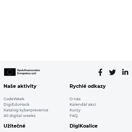
Naše aktivity
Rychlé odkazy
CodeWeek
O nás
DigiEduHack
Kalendář akcí
Katalog kyberprevence
Kurzy
All digital weeks
FAQ
Užitečné
DigiKoalice