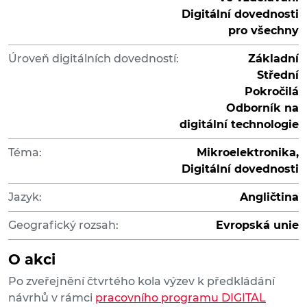
Digitální dovednosti
pro všechny
Úroveň digitálních dovedností:
Základní
Střední
Pokročilá
Odborník na
digitální technologie
Téma:
Mikroelektronika,
Digitální dovednosti
Jazyk:
Angličtina
Geografický rozsah:
Evropská unie
O akci
Po zveřejnění čtvrtého kola výzev k předkládání
návrhů v rámci
pracovního programu DIGITAL