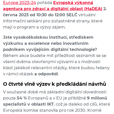
Europe 2023–24
pořádá
Evropská výkonná
agentura pro zdraví a digitální oblast (HaDEA)
2.
června 2023 od 10:30 do 12:00 SELČ
virtuální
informační setkání pro zúčastněné strany, které
mají o program a výzvy zájem.
Jste vysokoškolskou institucí, střediskem
výzkumu a excelence nebo inovativním
podnikem vyvíjejícím digitální technologie?
Během akce budete mít příležitost seznámit se se
všemi dvěma otevřenými výzvami a s možností
klást jakékoli relevantní otázky, které budou řešeny
v rámci otázek
a odpovědí
.
O čtvrté vlně výzev k předkládání návrhů
V současné době má základní digitální dovednosti
pouze
54 %
Evropanů a v EU je přibližně
9 milionů
specialistů v oblasti IKT
, což je daleko od cílů, které
Evropská komise stanovila pro rok 2030. Kromě