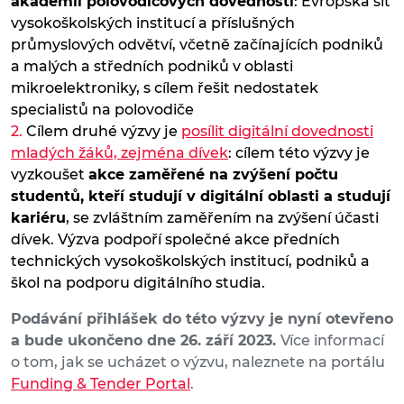
akademii polovodičových dovedností
: Evropská síť
vysokoškolských institucí a příslušných
průmyslových odvětví, včetně začínajících podniků
a malých a středních podniků v oblasti
mikroelektroniky, s cílem řešit nedostatek
specialistů na polovodiče
Cílem druhé výzvy je
posílit digitální dovednosti
mladých žáků, zejména dívek
: cílem této výzvy je
vyzkoušet
akce zaměřené na zvýšení počtu
studentů, kteří studují v digitální oblasti a studují
kariéru
, se zvláštním zaměřením na zvýšení účasti
dívek. Výzva podpoří společné akce předních
technických vysokoškolských institucí, podniků a
škol na podporu digitálního studia.
Podávání přihlášek do této výzvy je nyní otevřeno
a bude ukončeno dne 26. září 2023.
Více informací
o tom, jak se ucházet o výzvu, naleznete na portálu
Funding & Tender Portal
.