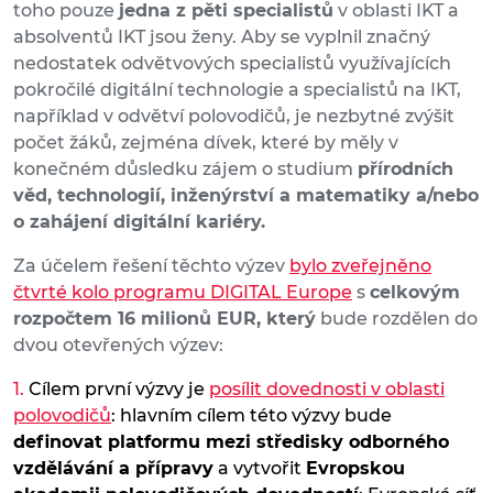
toho pouze
jedna z pěti specialistů
v oblasti IKT a
absolventů IKT jsou ženy. Aby se vyplnil značný
nedostatek odvětvových specialistů využívajících
pokročilé digitální technologie a specialistů na IKT,
například v odvětví polovodičů, je nezbytné zvýšit
počet žáků, zejména dívek, které by měly v
konečném důsledku zájem o studium
přírodních
věd, technologií, inženýrství a matematiky a/nebo
o zahájení digitální kariéry.
Za účelem řešení těchto výzev
bylo zveřejněno
čtvrté kolo programu DIGITAL Europe
s
celkovým
rozpočtem 16 milionů EUR, který
bude rozdělen do
dvou otevřených výzev:
Cílem první výzvy je
posílit dovednosti v oblasti
polovodičů
: hlavním cílem této výzvy bude
definovat platformu mezi středisky odborného
vzdělávání a přípravy
a vytvořit
Evropskou