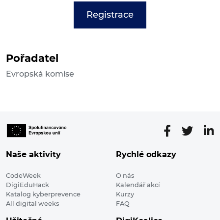
Registrace
Pořadatel
Evropská komise
Naše aktivity
Rychlé odkazy
CodeWeek
O nás
DigiEduHack
Kalendář akcí
Katalog kyberprevence
Kurzy
All digital weeks
FAQ