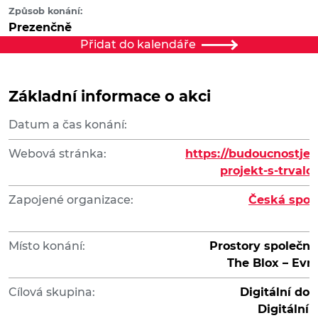
Způsob konání:
Prezenčně
Přidat do kalendáře
Základní informace o akci
Datum a čas konání:
Webová stránka:
https://budoucnostjedi
projekt-s-trvalo
Zapojené organizace:
Česká spol
Místo konání:
Prostory společnos
The Blox – Evro
Cílová skupina:
Digitální dov
Digitální