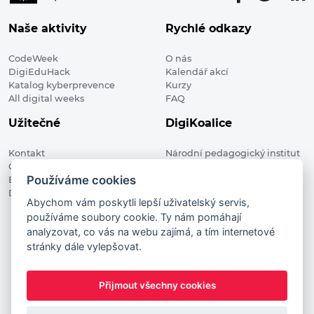
Naše aktivity
Rychlé odkazy
CodeWeek
O nás
DigiEduHack
Kalendář akcí
Katalog kyberprevence
Kurzy
All digital weeks
FAQ
Užitečné
DigiKoalice
Kontakt
Národní pedagogický institut
Členské organizace
České republiky, DigiKoalice
Používáme cookies
Blog
Weilova 1271/6 102 00 Praha 10
Digitalizace ve vzdělávání
Abychom vám poskytli lepší uživatelský servis,
používáme soubory cookie. Ty nám pomáhají
DigiKoalice 2021. All rights reserved
analyzovat, co vás na webu zajímá, a tím internetové
Vstup do administrace
stránky dále vylepšovat.
This project has received funding from the European
Commission Innovation and Networks Executive Agency (now
Přijmout všechny cookies
HaDEA) CEF TELECOM Calls 2019. This website reflects only the
author’s view. It does not represent the view of the European