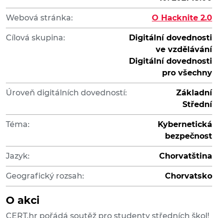
Webová stránka:
O Hacknite 2.0
Cílová skupina:
Digitální dovednosti
ve vzdělávání
Digitální dovednosti
pro všechny
Úroveň digitálních dovedností:
Základní
Střední
Téma:
Kybernetická
bezpečnost
Jazyk:
Chorvatština
Geografický rozsah:
Chorvatsko
O akci
CERT.hr pořádá soutěž pro studenty středních škol!