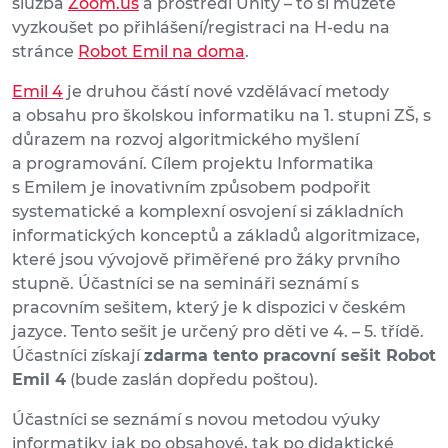
služba
Zoom.us
a prostředí Unity – to si můžete
vyzkoušet po přihlášení/registraci na H-edu na
stránce
Robot Emil na doma
.
Emil 4
je druhou částí nové vzdělávací metody
a obsahu pro školskou informatiku na 1. stupni ZŠ, s
důrazem na rozvoj algoritmického myšlení
a programování. Cílem projektu Informatika
s Emilem je inovativním způsobem podpořit
systematické a komplexní osvojení si základních
informatických konceptů a základů algoritmizace,
které jsou vývojově přiměřené pro žáky prvního
stupně. Účastníci se na semináři seznámí s
pracovním sešitem, který je k dispozici v českém
jazyce. Tento sešit je určený pro děti ve 4. – 5. třídě.
Účastníci získají
zdarma tento pracovní sešit Robot
Emil 4
(bude zaslán dopředu poštou).
Účastníci se seznámí s novou metodou výuky
informatiky jak po obsahové, tak po didaktické