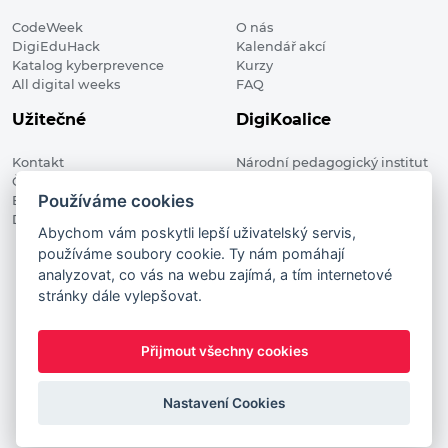
CodeWeek
O nás
DigiEduHack
Kalendář akcí
Katalog kyberprevence
Kurzy
All digital weeks
FAQ
Užitečné
DigiKoalice
Kontakt
Národní pedagogický institut
Členské organizace
České republiky, DigiKoalice
Používáme cookies
Blog
Weilova 1271/6 102 00 Praha 10
Digitalizace ve vzdělávání
Abychom vám poskytli lepší uživatelský servis,
používáme soubory cookie. Ty nám pomáhají
DigiKoalice 2021. All rights reserved
analyzovat, co vás na webu zajímá, a tím internetové
Vstup do administrace
stránky dále vylepšovat.
This project has received funding from the European
Commission Innovation and Networks Executive Agency (now
Přijmout všechny cookies
HaDEA) CEF TELECOM Calls 2019. This website reflects only the
author’s view. It does not represent the view of the European
Commission and the European Commission is not responsible
Nastavení Cookies
for any use that may be made of the information it contains.