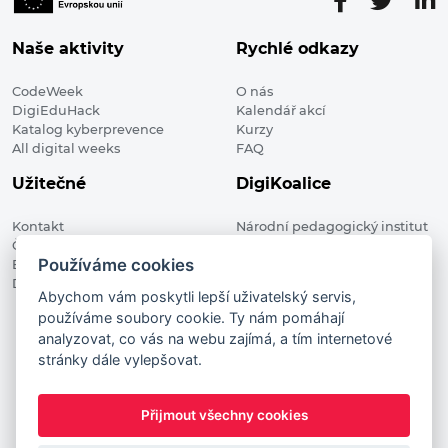
Naše aktivity
Rychlé odkazy
CodeWeek
O nás
DigiEduHack
Kalendář akcí
Katalog kyberprevence
Kurzy
All digital weeks
FAQ
Užitečné
DigiKoalice
Kontakt
Národní pedagogický institut
Členské organizace
České republiky, DigiKoalice
Používáme cookies
Blog
Weilova 1271/6 102 00 Praha 10
Digitalizace ve vzdělávání
Abychom vám poskytli lepší uživatelský servis,
používáme soubory cookie. Ty nám pomáhají
DigiKoalice 2021. All rights reserved
analyzovat, co vás na webu zajímá, a tím internetové
Vstup do administrace
stránky dále vylepšovat.
This project has received funding from the European
Commission Innovation and Networks Executive Agency (now
Přijmout všechny cookies
HaDEA) CEF TELECOM Calls 2019. This website reflects only the
author’s view. It does not represent the view of the European