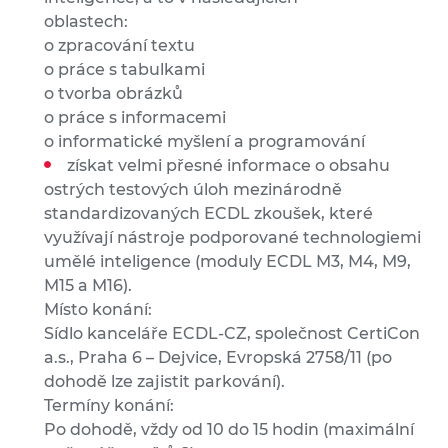
oblastech:
o zpracování textu
o práce s tabulkami
o tvorba obrázků
o práce s informacemi
o informatické myšlení a programování
získat velmi přesné informace o obsahu
ostrých testových úloh mezinárodně
standardizovaných ECDL zkoušek, které
využívají nástroje podporované technologiemi
umělé inteligence (moduly ECDL M3, M4, M9,
M15 a M16).
Místo konání:
Sídlo kanceláře ECDL-CZ, společnost CertiCon
a.s., Praha 6 – Dejvice, Evropská 2758/11 (po
dohodě lze zajistit parkování).
Termíny konání:
Po dohodě, vždy od 10 do 15 hodin (maximální