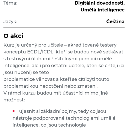
Téma:
Digitální dovednosti,
Umělá inteligence
Jazyk:
Čeština
O akci
Kurz je určený pro učitele – akreditované testery
konceptu ECDL/ICDL, kteří se budou nově setkávat
s testovými úlohami řešitelnými pomocí umělé
inteligence, ale i pro ostatní učitele, kteří se chtějí (či
jsou nuceni) se této
problematice věnovat a kteří se cítí býti touto
problematikou nedotčeni nebo zmateni.
V rámci kurzu budou mít účastníci mimo jiné
možnost:
ujasnit si základní pojmy, tedy co jsou
nástroje podporované technologiemi umělé
inteligence, co jsou technologie