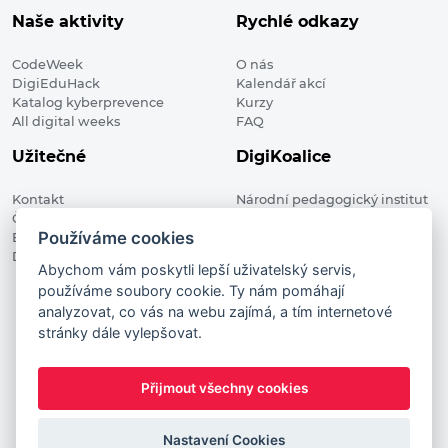
Naše aktivity
Rychlé odkazy
CodeWeek
O nás
DigiEduHack
Kalendář akcí
Katalog kyberprevence
Kurzy
All digital weeks
FAQ
Užitečné
DigiKoalice
Kontakt
Národní pedagogický institut
Členské organizace
České republiky, DigiKoalice
Používáme cookies
Blog
Weilova 1271/6 102 00 Praha 10
Digitalizace ve vzdělávání
Abychom vám poskytli lepší uživatelský servis,
používáme soubory cookie. Ty nám pomáhají
DigiKoalice 2021. All rights reserved
analyzovat, co vás na webu zajímá, a tím internetové
Vstup do administrace
stránky dále vylepšovat.
This project has received funding from the European
Commission Innovation and Networks Executive Agency (now
Přijmout všechny cookies
HaDEA) CEF TELECOM Calls 2019. This website reflects only the
author’s view. It does not represent the view of the European
Commission and the European Commission is not responsible
Nastavení Cookies