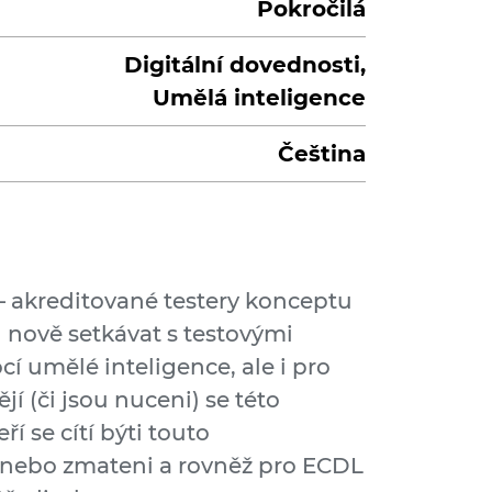
Pokročilá
Digitální dovednosti,
Umělá inteligence
Čeština
 – akreditované testery konceptu
 nově setkávat s testovými
í umělé inteligence, ale i pro
ějí (či jsou nuceni) se této
í se cítí býti touto
nebo zmateni a rovněž pro ECDL