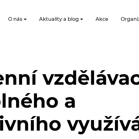
O nás
Aktuality a blog
Akce
Organi
nní vzdělávac
lného a
ivního využív