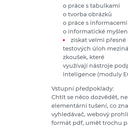
o práce s tabulkami
o tvorba obrázků
o práce s informacemi
o informatické myšlen
získat velmi přesné
testových úloh mezin
zkoušek, které
využívají nástroje p
inteligence (moduly E
Vstupní předpoklady:
Chtít se něco dozvědět, n
elementární tušení, co zn
vyhledávač, webový prohl
formát pdf, umět trochu p