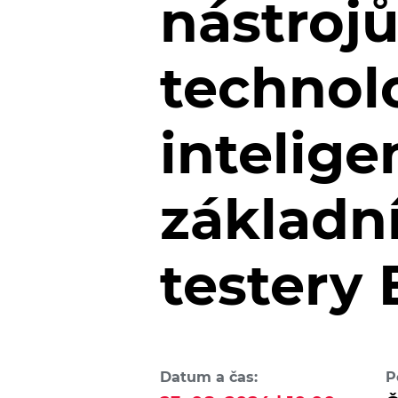
nástroj
technol
intelige
základní
testery
Datum a čas:
P