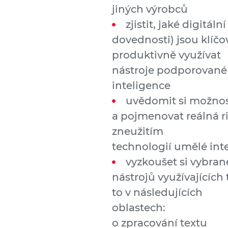
jiných výrobců
zjistit, jaké digitál
dovednosti) jsou klíč
produktivně využívat
nástroje podporované
inteligence
uvědomit si možnos
a pojmenovat reálná r
zneužitím
technologií umělé int
vyzkoušet si vybran
nástrojů využívajících
to v následujících
oblastech:
o zpracování textu