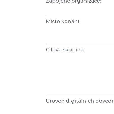
Zapojené organizace:
Místo konání:
Cílová skupina:
Úroveň digitálních dovedn