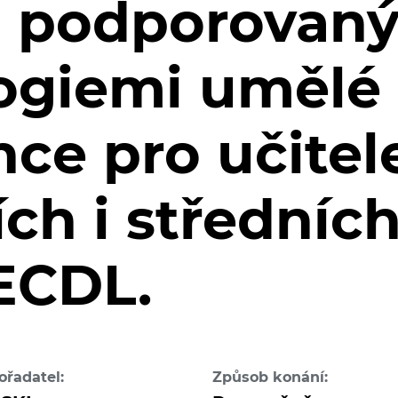
ů podporovan
ogiemi umělé
nce pro učitel
ch i středních
 ECDL.
ořadatel:
Způsob konání: