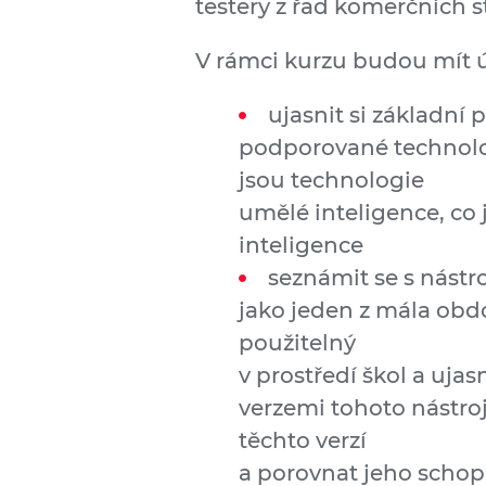
testery z řad komerčních s
V rámci kurzu budou mít 
ujasnit si základní 
podporované technolo
jsou technologie
umělé inteligence, co 
inteligence
seznámit se s nástro
jako jeden z mála ob
použitelný
v prostředí škol a ujas
verzemi tohoto nástroje
těchto verzí
a porovnat jeho schop