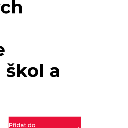
ých
e
 škol a
Přidat do