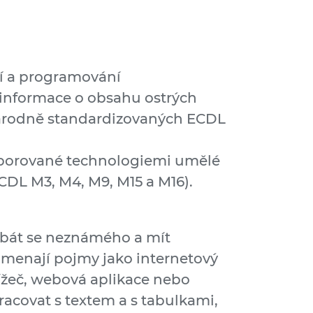
í a programování
 informace o obsahu ostrých
árodně standardizovaných ECDL
odporované technologiemi umělé
CDL M3, M4, M9, M15 a M16).
ebát se neznámého a mít
amenají pojmy jako internetový
ížeč, webová aplikace nebo
racovat s textem a s tabulkami,