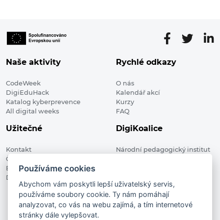
Naše aktivity
Rychlé odkazy
CodeWeek
O nás
DigiEduHack
Kalendář akcí
Katalog kyberprevence
Kurzy
All digital weeks
FAQ
Užitečné
DigiKoalice
Kontakt
Národní pedagogický institut
Členské organizace
České republiky, DigiKoalice
Používáme cookies
Blog
Weilova 1271/6 102 00 Praha 10
Digitalizace ve vzdělávání
Abychom vám poskytli lepší uživatelský servis,
používáme soubory cookie. Ty nám pomáhají
DigiKoalice 2021. All rights reserved
analyzovat, co vás na webu zajímá, a tím internetové
Vstup do administrace
stránky dále vylepšovat.