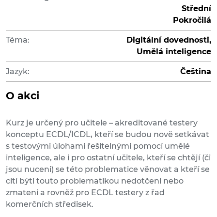
Střední
Pokročilá
Téma:
Digitální dovednosti,
Umělá inteligence
Jazyk:
Čeština
O akci
Kurz je určený pro učitele – akreditované testery
konceptu ECDL/ICDL, kteří se budou nově setkávat
s testovými úlohami řešitelnými pomocí umělé
inteligence, ale i pro ostatní učitele, kteří se chtějí (či
jsou nuceni) se této problematice věnovat a kteří se
cítí býti touto problematikou nedotčeni nebo
zmateni a rovněž pro ECDL testery z řad
komerčních středisek.