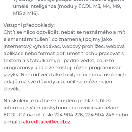
umělé inteligence (moduly ECDL M3, M4, M9,
M15 a M16).
Vstupní předpoklady:
Chtít se něco dozvědět, nebát se neznámého a mít
elementární tušení, co znamenají pojmy jako
internetový vyhledávač, webový prohlížeč, webová
aplikace nebo formát pdf, umět trochu pracovat s
textem a s tabulkami, případně vědět, co je to
programový kód a že existují různé programovací
jazyky. Není od věci také tušit, že ochrana osobních
údajů má své důvody a že učit se může nejen
člověk.
Na školení je nutné se předem přihlásit, bližší
informace Vám poskytnou pracovníci kanceláře
ECDL-CZ na tel. čísle 224 904 226, 224 904 246 nebo
e-mailu
akreditace@ecdl.cz
.