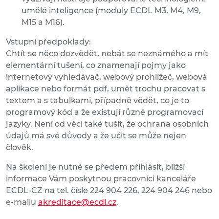
umělé inteligence (moduly ECDL M3, M4, M9,
M15 a M16).
Vstupní předpoklady:
Chtít se něco dozvědět, nebát se neznámého a mít
elementární tušení, co znamenají pojmy jako
internetový vyhledávač, webový prohlížeč, webová
aplikace nebo formát pdf, umět trochu pracovat s
textem a s tabulkami, případně vědět, co je to
programový kód a že existují různé programovací
jazyky. Není od věci také tušit, že ochrana osobních
údajů má své důvody a že učit se může nejen
člověk.
Na školení je nutné se předem přihlásit, bližší
informace Vám poskytnou pracovníci kanceláře
ECDL-CZ na tel. čísle 224 904 226, 224 904 246 nebo
e-mailu
akreditace@ecdl.cz
.