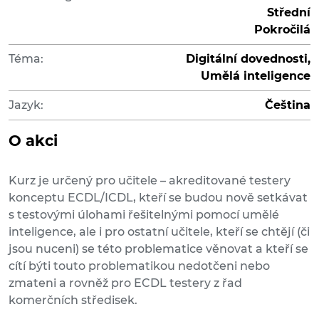
Střední
Pokročilá
Téma:
Digitální dovednosti,
Umělá inteligence
Jazyk:
Čeština
O akci
Kurz je určený pro učitele – akreditované testery
konceptu ECDL/ICDL, kteří se budou nově setkávat
s testovými úlohami řešitelnými pomocí umělé
inteligence, ale i pro ostatní učitele, kteří se chtějí (či
jsou nuceni) se této problematice věnovat a kteří se
cítí býti touto problematikou nedotčeni nebo
zmateni a rovněž pro ECDL testery z řad
komerčních středisek.