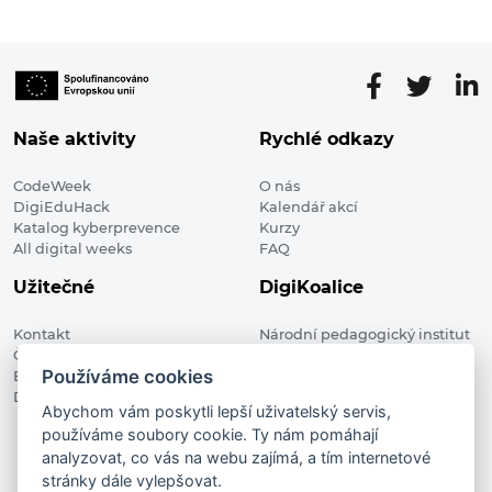
Naše aktivity
Rychlé odkazy
CodeWeek
O nás
DigiEduHack
Kalendář akcí
Katalog kyberprevence
Kurzy
All digital weeks
FAQ
Užitečné
DigiKoalice
Kontakt
Národní pedagogický institut
Členské organizace
České republiky, DigiKoalice
Používáme cookies
Blog
Weilova 1271/6 102 00 Praha 10
Digitalizace ve vzdělávání
Abychom vám poskytli lepší uživatelský servis,
používáme soubory cookie. Ty nám pomáhají
DigiKoalice 2021. All rights reserved
analyzovat, co vás na webu zajímá, a tím internetové
Vstup do administrace
stránky dále vylepšovat.