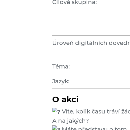
Cílová skupina:
Úroveň digitálních dovedn
Téma:
Jazyk:
O akci
Víte, kolik času tráví žá
A na jakých?
Máte představu o tom, co