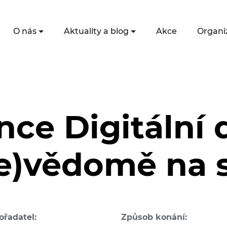
O nás
Aktuality a blog
Akce
Organi
ce Digitální 
e)vědomě na s
ořadatel:
Způsob konání: