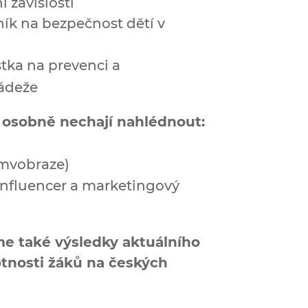
í závislosti
ík na bezpečnost dětí v
stka na prevenci a
ládeže
 osobně nechají nahlédnout:
emvobraze)
influencer a marketingový
me také výsledky aktuálního
nosti žáků na českých