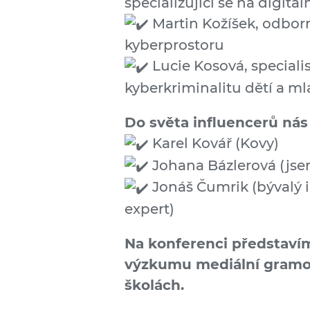
specializující se na digitáln
Martin Kožíšek, odborn
kyberprostoru
Lucie Kosová, speciali
kyberkriminalitu dětí a m
Do světa influencerů nás
Karel Kovář (Kovy)
Johana Bázlerová (js
Jonáš Čumrik (bývalý 
expert)
Na konferenci představí
výzkumu mediální gramot
školách.