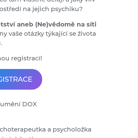
středí na jejich psychiku?
ětství aneb (Ne)vědomě na síti
y vaše otázky týkající se života
.
nou registrací!
GISTRACE
 umění DOX
choterapeutka a psycholožka