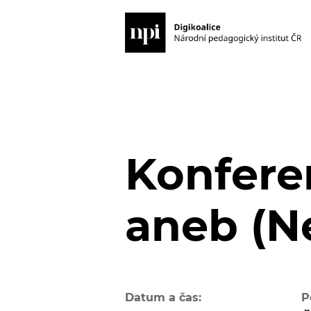
Konferen
aneb (N
Datum a čas:
P