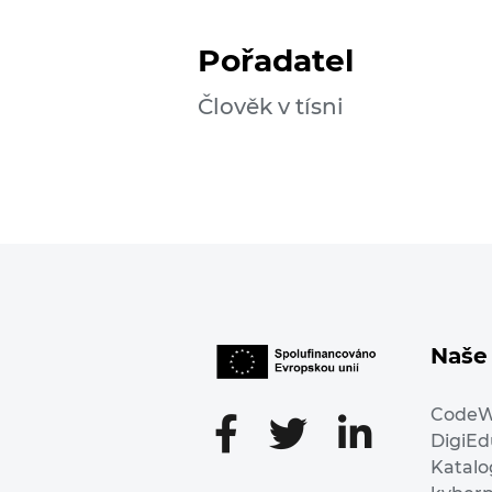
Pořadatel
Člověk v tísni
Naše 
Code
DigiE
Katalo