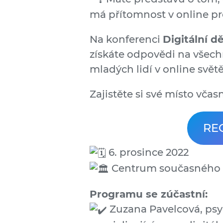
má přítomnost v online pro
Na konferenci
Digitální d
získáte odpovědi na všechn
mladých lidí v online světě
Zajistěte si své místo včas
RE
6. prosince 2022
Centrum současného
Programu se zúčastní:
Zuzana Pavelcová, psy