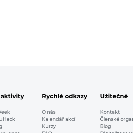
aktivity
Rychlé odkazy
Užitečné
Week
O nás
Kontakt
duHack
Kalendář akcí
Členské orga
g
Kurzy
Blog