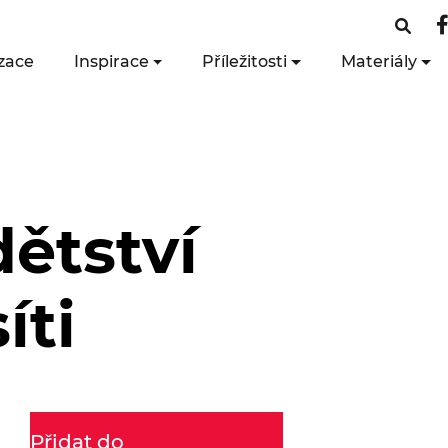
zace
Inspirace
Příležitosti
Materiály
dětství
íti
Přidat do