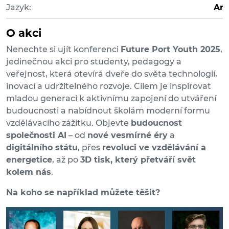
Jazyk:
Ang
O akci
Nenechte si ujít konferenci
Future Port Youth 2025
,
jedinečnou akci pro studenty, pedagogy a
veřejnost, která otevírá dveře do světa technologií,
inovací a udržitelného rozvoje. Cílem je inspirovat
mladou generaci k aktivnímu zapojení do utváření
budoucnosti a nabídnout školám moderní formu
vzdělávacího zážitku. Objevte
budoucnost
společnosti AI
– od
nové vesmírné éry
a
digitálního státu
, přes
revoluci ve vzdělávání a
energetice
, až po
3D tisk, který přetváří svět
kolem nás
.
Na koho se například můžete těšit?