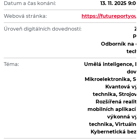
Datum a čas konání:
13. 11. 2025 9:00
Webová stránka:
https://futureportyou
Úroveň digitálních dovedností:
Z
Po
Odborník na di
tech
Téma:
Umělá inteligence, Di
dove
Mikroelektronika, So
Kvantová vý
technika, Strojové
Rozšířená realita
mobilních aplikací,
výkonná výp
technika, Virtuální 
Kybernetická bez