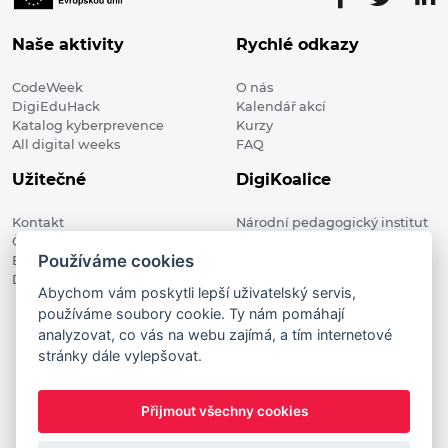
Naše aktivity
Rychlé odkazy
CodeWeek
O nás
DigiEduHack
Kalendář akcí
Katalog kyberprevence
Kurzy
All digital weeks
FAQ
Užitečné
DigiKoalice
Kontakt
Národní pedagogický institut
Členské organizace
České republiky, DigiKoalice
Používáme cookies
Blog
Weilova 1271/6 102 00 Praha 10
Digitalizace ve vzdělávání
Abychom vám poskytli lepší uživatelský servis,
používáme soubory cookie. Ty nám pomáhají
DigiKoalice 2021. All rights reserved
analyzovat, co vás na webu zajímá, a tím internetové
Vstup do administrace
stránky dále vylepšovat.
This project has received funding from the European
Commission Innovation and Networks Executive Agency (now
Přijmout všechny cookies
HaDEA) CEF TELECOM Calls 2019. This website reflects only the
author’s view. It does not represent the view of the European