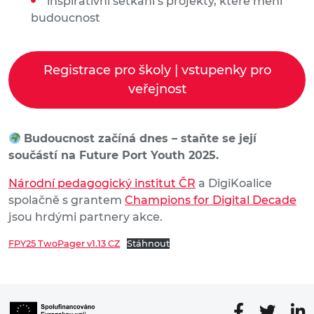
inspirativní setkání s projekty, které mění
budoucnost
Registrace pro školy | vstupenky pro
veřejnost
Budoucnost začíná dnes – staňte se její
součástí na Future Port Youth 2025.
Národní pedagogický institut ČR
a DigiKoalice
spolačně s grantem
Champions for Digital Decade
jsou hrdými partnery akce.
FPY25 TwoPager v1.13 CZ
Stáhnout