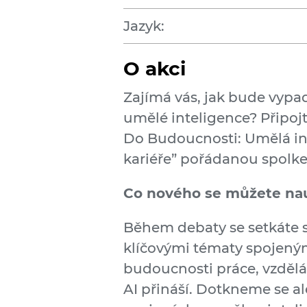
Jazyk:
O akci
Zajímá vás, jak bude vypad
umělé inteligence? Připojt
Do Budoucnosti: Umělá int
kariéře” pořádanou spolke
Co nového se můžete na
Během debaty se setkáte s
klíčovými tématy spojeným
budoucnosti práce, vzděláva
AI přináší. Dotkneme se al