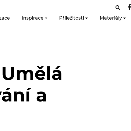
zace
Inspirace
Příležitosti
Materiály
 Umělá
ání a