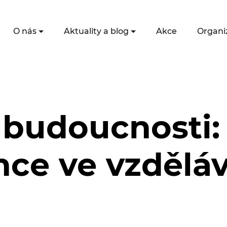
O nás
Aktuality a blog
Akce
Organi
 budoucnosti:
nce ve vzděláv