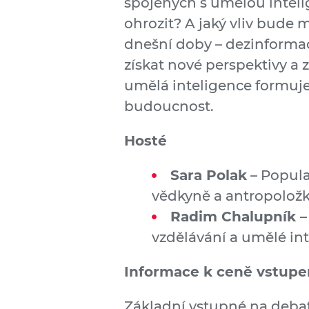
spojených s umělou inteli
ohrozit? A jaký vliv bude 
dnešní doby – dezinformace?
získat nové perspektivy a 
umělá inteligence formuje
budoucnost.
Hosté
Sara Polak
– Popula
vědkyně a antropolož
Radim Chalupník
–
vzdělávání a umělé in
Informace k ceně vstup
Základní vstupné na debatu