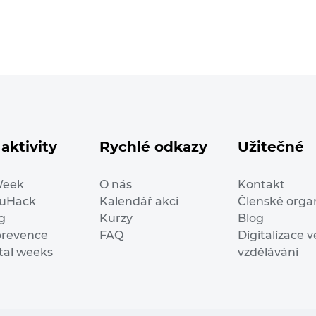
aktivity
Rychlé odkazy
Užitečné
Week
O nás
Kontakt
duHack
Kalendář akcí
Členské orga
g
Kurzy
Blog
prevence
FAQ
Digitalizace v
ital weeks
vzdělávání