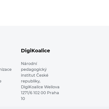
DigiKoalice
Národní
nizace
pedagogický
institut České
e
republiky,
DigiKoalice Weilova
1271/6 102 00 Praha
10