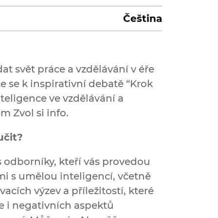
Čeština
at svět práce a vzdělávání v éře
e se k inspirativní debatě “Krok
eligence ve vzdělávání a
m Zvol si info.
učit?
 odborníky, kteří vás provedou
i s umělou inteligencí, včetně
cích výzev a příležitostí, které
e i negativních aspektů