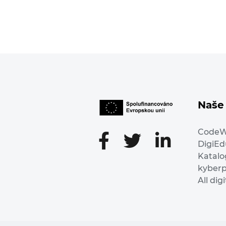
Naše 
Code
DigiE
Katalo
kyber
All dig