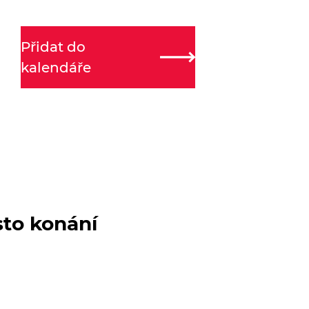
Přidat do
kalendáře
sto konání