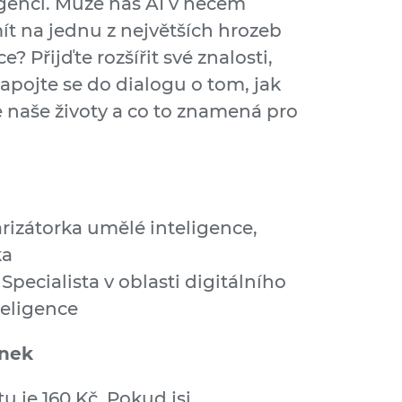
gencí. Může nás AI v něčem
mít na jednu z největších hrozeb
 Přijďte rozšířit své znalosti,
zapojte se do dialogu o tom, jak
 naše životy a co to znamená pro
rizátorka umělé inteligence,
ka
 Specialista v oblasti digitálního
teligence
enek
 je 160 Kč. Pokud jsi