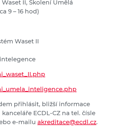
 Waset II, Školení Umělá
ca 9 – 16 hod)
stém Waset II
 intelegence
ni_waset_II.php
ni_umela_inteligence.php
dem přihlásit, bližší informace
kanceláře ECDL-CZ na tel. čísle
nebo e-mailu
akreditace@ecdl.cz
.