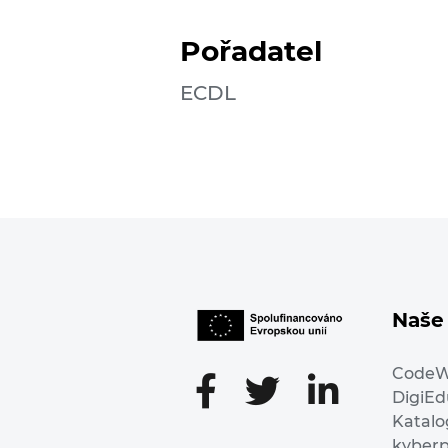
Pořadatel
ECDL
Naše 
Code
DigiE
Katalo
kyber