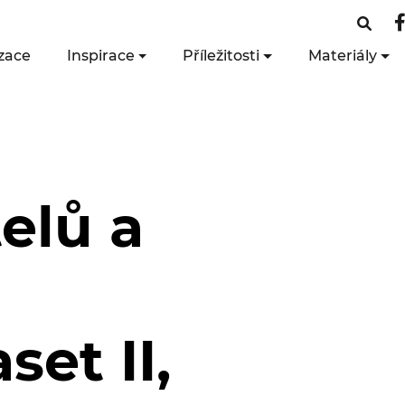
zace
Inspirace
Příležitosti
Materiály
elů a
et II,