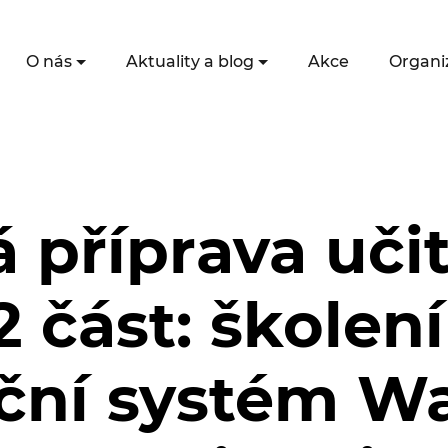
O nás
Aktuality a blog
Akce
Organi
 příprava učit
2 část: školení
ční systém Was