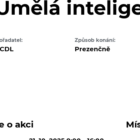
 Umělá intelig
ořadatel:
Způsob konání:
CDL
Prezenčně
e o akci
Mí