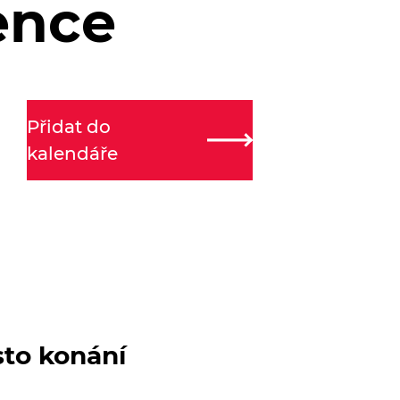
ence
Přidat do
kalendáře
sto konání