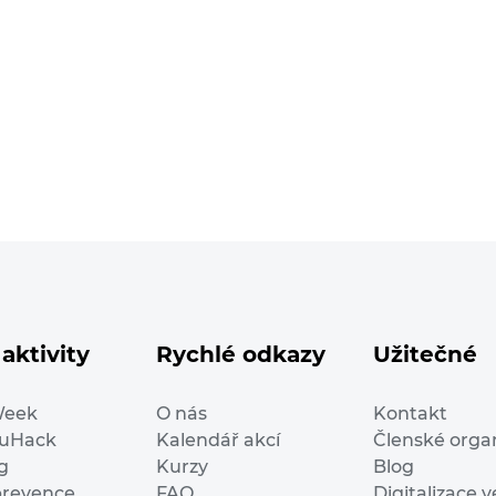
aktivity
Rychlé odkazy
Užitečné
Week
O nás
Kontakt
duHack
Kalendář akcí
Členské orga
g
Kurzy
Blog
prevence
FAQ
Digitalizace v