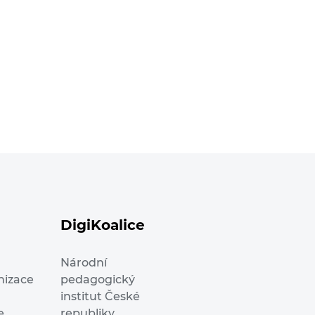
DigiKoalice
Národní
nizace
pedagogický
institut České
e
republiky,