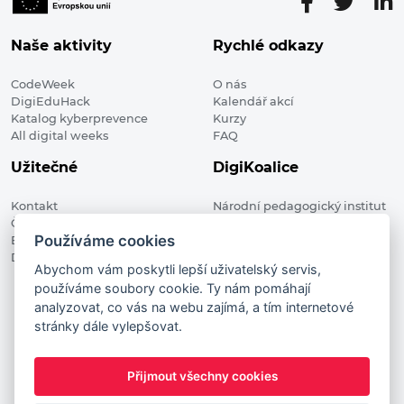
Naše aktivity
Rychlé odkazy
CodeWeek
O nás
DigiEduHack
Kalendář akcí
Katalog kyberprevence
Kurzy
All digital weeks
FAQ
Užitečné
DigiKoalice
Kontakt
Národní pedagogický institut
Členské organizace
České republiky, DigiKoalice
Používáme cookies
Blog
Weilova 1271/6 102 00 Praha 10
Digitalizace ve vzdělávání
Abychom vám poskytli lepší uživatelský servis,
používáme soubory cookie. Ty nám pomáhají
DigiKoalice 2021. All rights reserved
analyzovat, co vás na webu zajímá, a tím internetové
Vstup do administrace
stránky dále vylepšovat.
This project has received funding from the European
Commission Innovation and Networks Executive Agency (now
Přijmout všechny cookies
HaDEA) CEF TELECOM Calls 2019. This website reflects only the