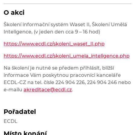
O akci
Školení informační systém Waset II, Školení Umělá
Inteligence, (v jeden den cca 9 – 16 hod)
https://www.ecdl.cz/skoleni_waset_II.php
https://www.ecdl.cz/skoleni_umela_inteligence.php
Na školení je nutné se předem přihlásit, bližší
informace Vám poskytnou pracovníci kanceláře
ECDL-CZ na tel. čísle 224 904 226, 224 904 246 nebo
e-mailu
akreditace@ecdl.cz
.
Pořadatel
ECDL
Místo konání