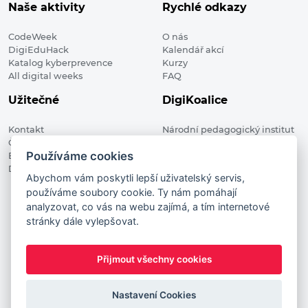
Naše aktivity
Rychlé odkazy
CodeWeek
O nás
DigiEduHack
Kalendář akcí
Katalog kyberprevence
Kurzy
All digital weeks
FAQ
Užitečné
DigiKoalice
Kontakt
Národní pedagogický institut
Členské organizace
České republiky, DigiKoalice
Používáme cookies
Blog
Weilova 1271/6 102 00 Praha 10
Digitalizace ve vzdělávání
Abychom vám poskytli lepší uživatelský servis,
používáme soubory cookie. Ty nám pomáhají
DigiKoalice 2021. All rights reserved
analyzovat, co vás na webu zajímá, a tím internetové
Vstup do administrace
stránky dále vylepšovat.
This project has received funding from the European
Commission Innovation and Networks Executive Agency (now
Přijmout všechny cookies
HaDEA) CEF TELECOM Calls 2019. This website reflects only the
author’s view. It does not represent the view of the European
Commission and the European Commission is not responsible
Nastavení Cookies
for any use that may be made of the information it contains.