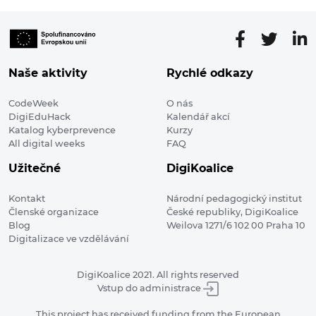
Naše aktivity
Rychlé odkazy
CodeWeek
O nás
DigiEduHack
Kalendář akcí
Katalog kyberprevence
Kurzy
All digital weeks
FAQ
Užitečné
DigiKoalice
Kontakt
Národní pedagogický institut
Členské organizace
České republiky, DigiKoalice
Blog
Weilova 1271/6 102 00 Praha 10
Digitalizace ve vzdělávání
DigiKoalice 2021. All rights reserved
Vstup do administrace
This project has received funding from the European