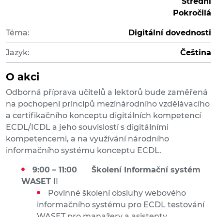
Střední
Pokročilá
Téma:
Digitální dovednosti
Jazyk:
Čeština
O akci
Odborná příprava učitelů a lektorů bude zaměřená
na pochopení principů mezinárodního vzdělávacího
a certifikačního konceptu digitálních kompetencí
ECDL/ICDL a jeho souvislostí s digitálními
kompetencemi, a na využívání národního
informačního systému konceptu ECDL.
9:00 – 11:00
Školení Informační systém
WASET I
I
Povinné školení obsluhy webového
informačního systému pro ECDL testování
WASET pro manažery a asistenty