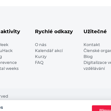
aktivity
Rychlé odkazy
Užitečné
Week
O nás
Kontakt
duHack
Kalendář akcí
Členské orga
g
Kurzy
Blog
prevence
FAQ
Digitalizace v
ital weeks
vzdělávání
erved
es
nding from the European Commission Innovation and Ne
Přijmou