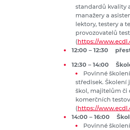
standardů kvality 
manažery a asisten
lektory, testery a
provozovatelů test
(
https://www.ecdl
12:00 – 12:30 přes
12:30 – 14:00 Ško
Povinné školení
středisek. Školení
škol, majitelům 
komerčních testov
(
https://www.ecdl
14:00 – 16:00 Ško
Povinné školen