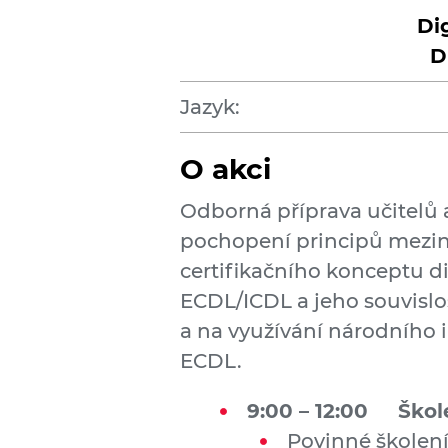
Di
D
Jazyk:
O akci
Odborná příprava učitelů
pochopení principů mezin
certifikačního konceptu d
ECDL/ICDL a jeho souvislo
a na využívání národního
ECDL.
9:00 – 12:00 Škol
Povinné školen