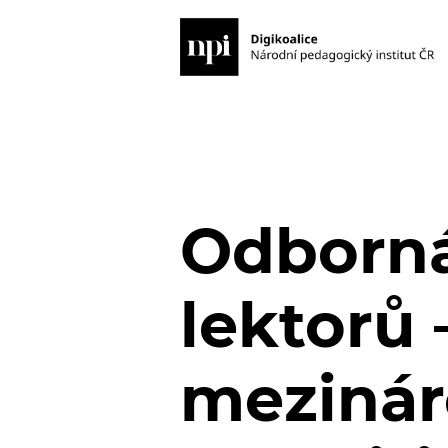
Odborná
lektorů
mezinár