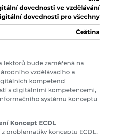
gitální dovednosti ve vzdělávání
igitální dovednosti pro všechny
Čeština
 a lektorů bude zaměřená na
árodního vzdělávacího a
igitálních kompetencí
stí s digitálními kompetencemi,
 informačního systému konceptu
ení Koncept ECDL
í z problematiky konceptu ECDL,