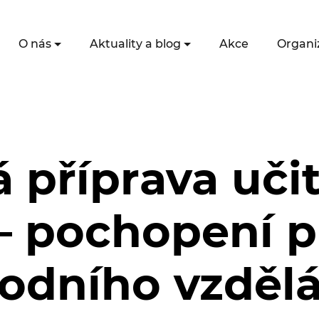
O nás
Aktuality a blog
Akce
Organi
 příprava učit
 – pochopení p
odního vzděl