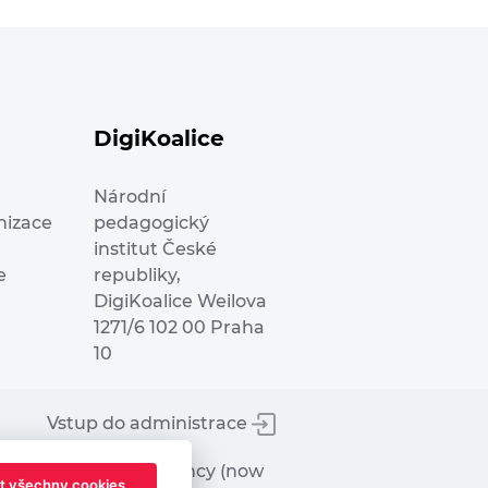
DigiKoalice
Národní
nizace
pedagogický
institut České
e
republiky,
DigiKoalice Weilova
1271/6 102 00 Praha
10
Vstup do administrace
tworks Executive Agency (now
t všechny cookies