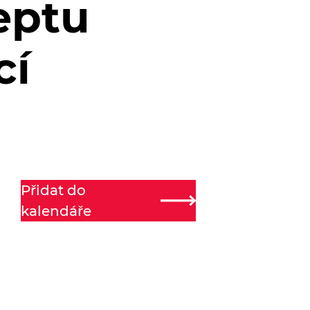
eptu
cí
Přidat do
kalendáře