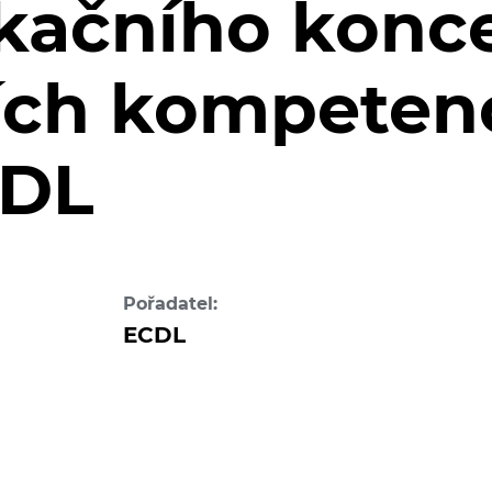
fikačního konc
ních kompeten
CDL
Pořadatel:
ECDL