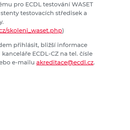
tému pro ECDL testování WASET
stenty testovacích středisek a
y.
.cz/skoleni_waset.php
)
dem přihlásit, bližší informace
kanceláře ECDL-CZ na tel. čísle
nebo e-mailu
akreditace@ecdl.cz
.