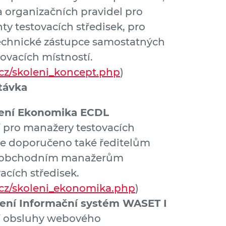
a organizačních pravidel pro
ty testovacích středisek, pro
 technické zástupce samostatných
ovacích místností.
.cz/skoleni_koncept.php
)
távka
lení Ekonomika ECDL
 pro manažery testovacích
 je doporučeno také ředitelům
či obchodním manažerům
acích středisek.
.cz/skoleni_ekonomika.php
)
lení Informační systém WASET I
í obsluhy webového