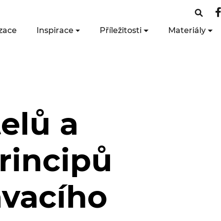
zace
Inspirace
Příležitosti
Materiály
elů a
rincipů
ávacího