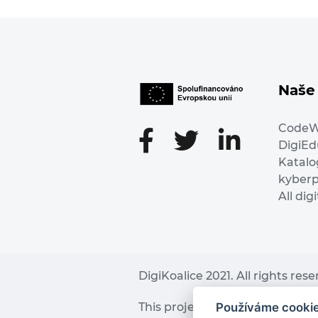
Naše 
Code
DigiE
Katalo
kyber
All dig
DigiKoalice 2021. All rights res
Používáme cooki
This project has received fu