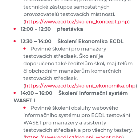
technické zástupce samostatných
provozovatelů testovacích místností.
(
https://www.ecdl.cz/skoleni_koncept.php
)
12:00 – 12:30 přestávka
12:30 – 14:00 Školení Ekonomika ECDL
Povinné školení pro manažery
testovacích středisek. Školení je
doporučeno také ředitelům škol, majitelům
či obchodním manažerům komerčních
testovacích středisek.
(
https://www.ecdl.cz/skoleni_ekonomika.php
)
14:00 – 16:00 Školení Informační systém
WASET I
Povinné školení obsluhy webového
informačního systému pro ECDL testování
WASET pro manažery a asistenty
testovacích středisek a pro všechny testery.
(
https://www.ecdl.cz/skoleni_waset.php
)