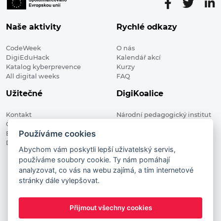
Naše aktivity
Rychlé odkazy
CodeWeek
O nás
DigiEduHack
Kalendář akcí
Katalog kyberprevence
Kurzy
All digital weeks
FAQ
Užitečné
DigiKoalice
Kontakt
Národní pedagogický institut
Členské organizace
České republiky, DigiKoalice
Používáme cookies
Blog
Weilova 1271/6 102 00 Praha 10
Digitalizace ve vzdělávání
Abychom vám poskytli lepší uživatelský servis,
používáme soubory cookie. Ty nám pomáhají
DigiKoalice 2021. All rights reserved
analyzovat, co vás na webu zajímá, a tím internetové
Vstup do administrace
stránky dále vylepšovat.
This project has received funding from the European
Commission Innovation and Networks Executive Agency (now
Přijmout všechny cookies
HaDEA) CEF TELECOM Calls 2019. This website reflects only the