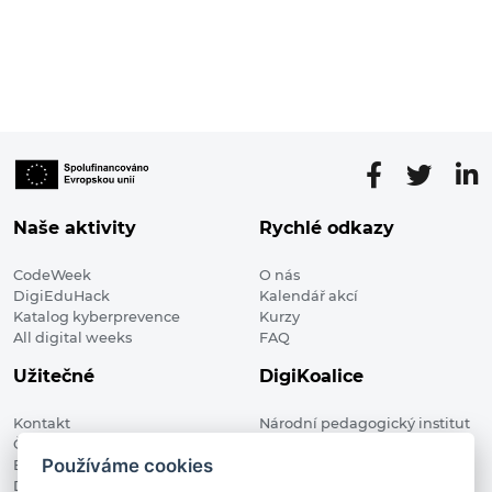
Naše aktivity
Rychlé odkazy
CodeWeek
O nás
DigiEduHack
Kalendář akcí
Katalog kyberprevence
Kurzy
All digital weeks
FAQ
Užitečné
DigiKoalice
Kontakt
Národní pedagogický institut
Členské organizace
České republiky, DigiKoalice
Používáme cookies
Blog
Weilova 1271/6 102 00 Praha 10
Digitalizace ve vzdělávání