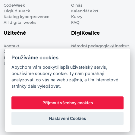
CodeWeek
O nás
DigiEduHack
Kalendář akcí
Katalog kyberprevence
Kurzy
All digital weeks
FAQ
Užitečné
DigiKoalice
Kontakt
Národní pedagogický institut
Členské organizace
České republiky, DigiKoalice
Používáme cookies
Blog
Weilova 1271/6 102 00 Praha 10
Digitalizace ve vzdělávání
Abychom vám poskytli lepší uživatelský servis,
používáme soubory cookie. Ty nám pomáhají
DigiKoalice 2021. All rights reserved
analyzovat, co vás na webu zajímá, a tím internetové
Vstup do administrace
stránky dále vylepšovat.
This project has received funding from the European
Commission Innovation and Networks Executive Agency (now
Přijmout všechny cookies
HaDEA) CEF TELECOM Calls 2019. This website reflects only the
author’s view. It does not represent the view of the European
Commission and the European Commission is not responsible
Nastavení Cookies
for any use that may be made of the information it contains.