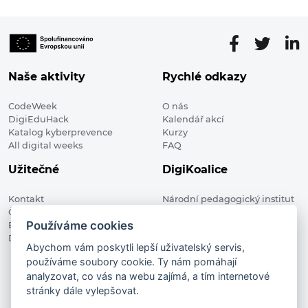
Naše aktivity
Rychlé odkazy
CodeWeek
O nás
DigiEduHack
Kalendář akcí
Katalog kyberprevence
Kurzy
All digital weeks
FAQ
Užitečné
DigiKoalice
Kontakt
Národní pedagogický institut
Členské organizace
České republiky, DigiKoalice
Používáme cookies
Blog
Weilova 1271/6 102 00 Praha 10
Digitalizace ve vzdělávání
Abychom vám poskytli lepší uživatelský servis,
používáme soubory cookie. Ty nám pomáhají
DigiKoalice 2021. All rights reserved
analyzovat, co vás na webu zajímá, a tím internetové
Vstup do administrace
stránky dále vylepšovat.