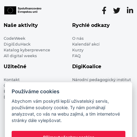
Naše aktivity
Rychlé odkazy
CodeWeek
O nás
DigiEduHack
Kalendář akcí
Katalog kyberprevence
Kurzy
All digital weeks
FAQ
Užitečné
DigiKoalice
Kontakt
Národní pedagogický institut
Členské organizace
České republiky, DigiKoalice
Používáme cookies
Blog
Weilova 1271/6 102 00 Praha 10
Digitalizace ve vzdělávání
Abychom vám poskytli lepší uživatelský servis,
používáme soubory cookie. Ty nám pomáhají
DigiKoalice 2021. All rights reserved
analyzovat, co vás na webu zajímá, a tím internetové
Vstup do administrace
stránky dále vylepšovat.
This project has received funding from the European
Commission Innovation and Networks Executive Agency (now