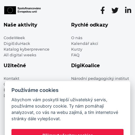
Naše aktivity
Rychlé odkazy
CodeWeek
O nás
DigiEduHack
Kalendář akcí
Katalog kyberprevence
Kurzy
All digital weeks
FAQ
Užitečné
DigiKoalice
Kontakt
Národní pedagogický institut
Členské organizace
České republiky, DigiKoalice
Používáme cookies
Blog
Weilova 1271/6 102 00 Praha 10
Digitalizace ve vzdělávání
Abychom vám poskytli lepší uživatelský servis,
používáme soubory cookie. Ty nám pomáhají
DigiKoalice 2021. All rights reserved
analyzovat, co vás na webu zajímá, a tím internetové
Vstup do administrace
stránky dále vylepšovat.
This project has received funding from the European
Commission Innovation and Networks Executive Agency (now