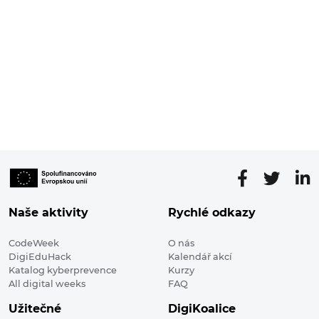
Naše aktivity
Rychlé odkazy
CodeWeek
O nás
DigiEduHack
Kalendář akcí
Katalog kyberprevence
Kurzy
All digital weeks
FAQ
Užitečné
DigiKoalice