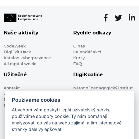
Naše aktivity
Rychlé odkazy
CodeWeek
O nás
DigiEduHack
Kalendář akcí
Katalog kyberprevence
Kurzy
All digital weeks
FAQ
Užitečné
DigiKoalice
Kontakt
Národní pedagogický institut
Členské organizace
České republiky, DigiKoalice
Používáme cookies
Blog
Weilova 1271/6 102 00 Praha 10
Digitalizace ve vzdělávání
Abychom vám poskytli lepší uživatelský servis,
používáme soubory cookie. Ty nám pomáhají
DigiKoalice 2021. All rights reserved
analyzovat, co vás na webu zajímá, a tím internetové
Vstup do administrace
stránky dále vylepšovat.
This project has received funding from the European