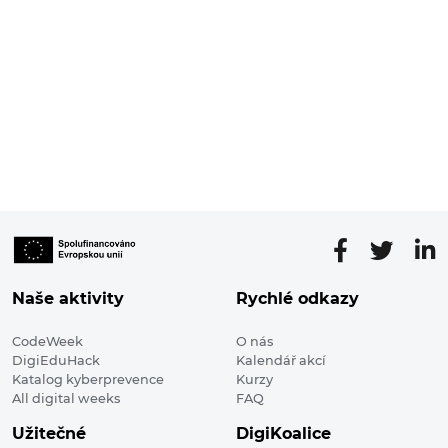
Naše aktivity
Rychlé odkazy
CodeWeek
O nás
DigiEduHack
Kalendář akcí
Katalog kyberprevence
Kurzy
All digital weeks
FAQ
Užitečné
DigiKoalice