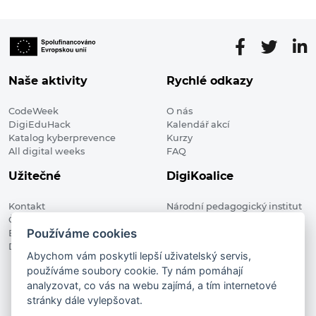
Naše aktivity
Rychlé odkazy
CodeWeek
O nás
DigiEduHack
Kalendář akcí
Katalog kyberprevence
Kurzy
All digital weeks
FAQ
Užitečné
DigiKoalice
Kontakt
Národní pedagogický institut
Členské organizace
České republiky, DigiKoalice
Používáme cookies
Blog
Weilova 1271/6 102 00 Praha 10
Digitalizace ve vzdělávání
Abychom vám poskytli lepší uživatelský servis,
používáme soubory cookie. Ty nám pomáhají
DigiKoalice 2021. All rights reserved
analyzovat, co vás na webu zajímá, a tím internetové
Vstup do administrace
stránky dále vylepšovat.