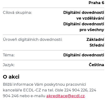
Praha 6
Cílová skupina:
Digitální dovednosti
ve vzdělávání
Digitální dovednosti
pro všechny
Úroveň digitálních dovedností:
Základní
Střední
Téma:
Digitální dovednosti
Jazyk:
Čeština
O akci
Bližší informace Vám poskytnou pracovníci
kanceláře ECDL-CZ na tel. čísle 224 904 226, 224
904 246 nebo e-mailu
akreditace@ecdl.cz
.