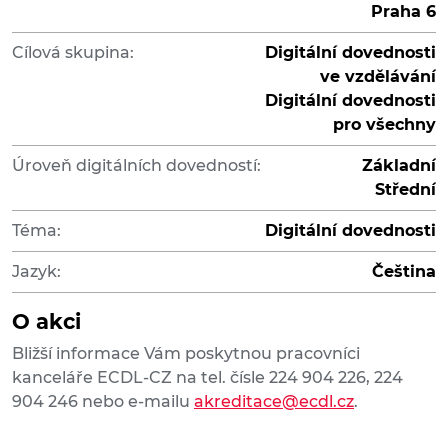
Praha 6
Cílová skupina:
Digitální dovednosti
ve vzdělávání
Digitální dovednosti
pro všechny
Úroveň digitálních dovedností:
Základní
Střední
Téma:
Digitální dovednosti
Jazyk:
Čeština
O akci
Bližší informace Vám poskytnou pracovníci
kanceláře ECDL-CZ na tel. čísle 224 904 226, 224
904 246 nebo e-mailu
akreditace@ecdl.cz
.