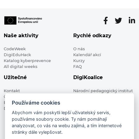
Naše aktivity
Rychlé odkazy
CodeWeek
O nás
DigiEduHack
Kalendář akcí
Katalog kyberprevence
Kurzy
All digital weeks
FAQ
Užitečné
DigiKoalice
Kontakt
Národní pedagogický institut
Členské organizace
České republiky, DigiKoalice
Používáme cookies
Blog
Weilova 1271/6 102 00 Praha 10
Digitalizace ve vzdělávání
Abychom vám poskytli lepší uživatelský servis,
používáme soubory cookie. Ty nám pomáhají
DigiKoalice 2021. All rights reserved
analyzovat, co vás na webu zajímá, a tím internetové
Vstup do administrace
stránky dále vylepšovat.