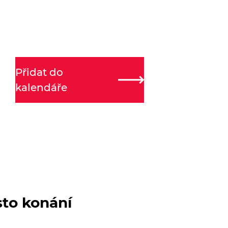
Přidat do
kalendáře
sto konání