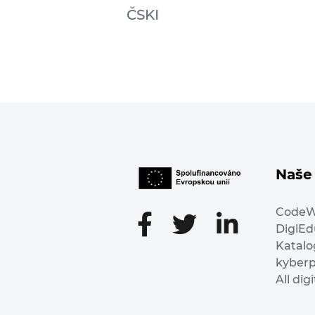
ČSKI
Naše 
Code
DigiE
Katalo
kyber
All dig