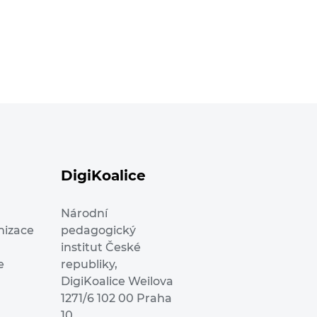
DigiKoalice
Národní
nizace
pedagogický
institut České
e
republiky,
DigiKoalice Weilova
1271/6 102 00 Praha
10