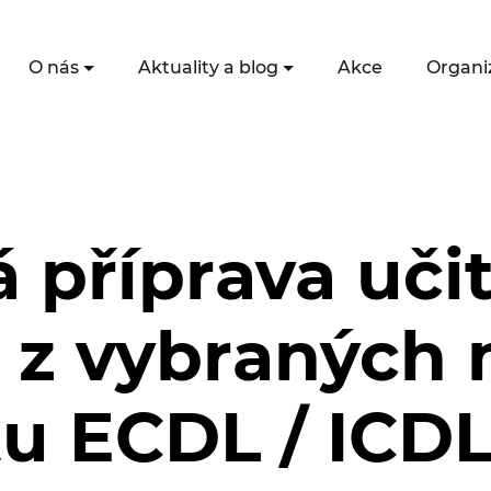
O nás
Aktuality a blog
Akce
Organi
příprava učit
 z vybraných
u ECDL / ICDL