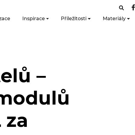
zace
Inspirace
Příležitosti
Materiály
elů –
 modulů
 za