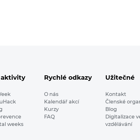
aktivity
Rychlé odkazy
Užitečné
Week
O nás
Kontakt
duHack
Kalendář akcí
Členské orga
g
Kurzy
Blog
prevence
FAQ
Digitalizace v
ital weeks
vzdělávání