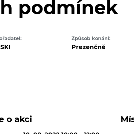
ch podmínek
ořadatel:
Způsob konání:
SKI
Prezenčně
e o akci
Mí