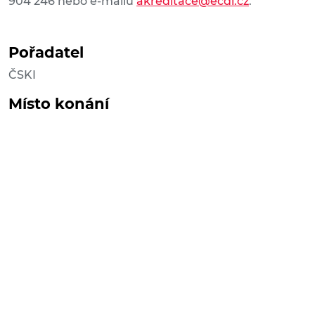
904 246 nebo e-mailu
akreditace@ecdl.cz
.
Pořadatel
ČSKI
Místo konání