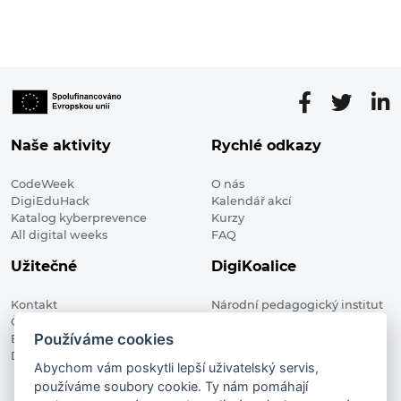
Naše aktivity
Rychlé odkazy
CodeWeek
O nás
DigiEduHack
Kalendář akcí
Katalog kyberprevence
Kurzy
All digital weeks
FAQ
Užitečné
DigiKoalice
Kontakt
Národní pedagogický institut
Členské organizace
České republiky, DigiKoalice
Používáme cookies
Blog
Weilova 1271/6 102 00 Praha 10
Digitalizace ve vzdělávání
Abychom vám poskytli lepší uživatelský servis,
používáme soubory cookie. Ty nám pomáhají