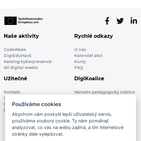
Naše aktivity
Rychlé odkazy
CodeWeek
O nás
DigiEduHack
Kalendář akcí
Katalog kyberprevence
Kurzy
All digital weeks
FAQ
Užitečné
DigiKoalice
Kontakt
Národní pedagogický institut
Členské organizace
České republiky, DigiKoalice
Používáme cookies
Blog
Weilova 1271/6 102 00 Praha 10
Digitalizace ve vzdělávání
Abychom vám poskytli lepší uživatelský servis,
používáme soubory cookie. Ty nám pomáhají
DigiKoalice 2021. All rights reserved
analyzovat, co vás na webu zajímá, a tím internetové
Vstup do administrace
stránky dále vylepšovat.