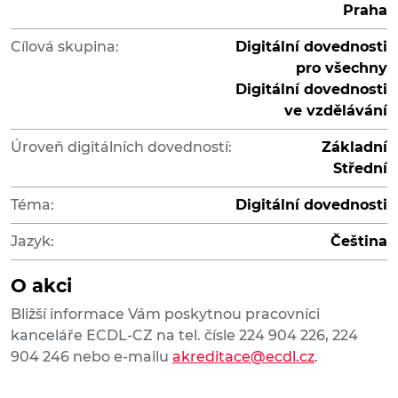
Praha
Cílová skupina:
Digitální dovednosti
pro všechny
Digitální dovednosti
ve vzdělávání
Úroveň digitálních dovedností:
Základní
Střední
Téma:
Digitální dovednosti
Jazyk:
Čeština
O akci
Bližší informace Vám poskytnou pracovníci
kanceláře ECDL-CZ na tel. čísle 224 904 226, 224
904 246 nebo e-mailu
akreditace@ecdl.cz
.