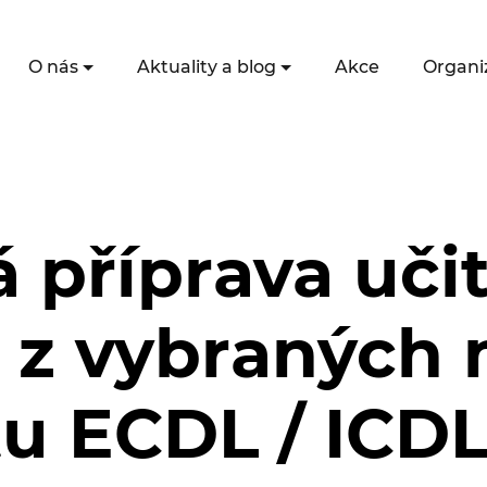
O nás
Aktuality a blog
Akce
Organi
příprava učit
 z vybraných
u ECDL / ICDL