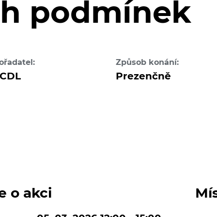
ch podmínek
ořadatel:
Způsob konání:
CDL
Prezenčně
e o akci
Mí