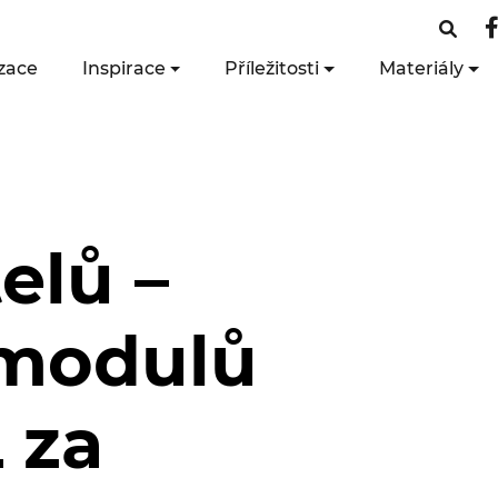
zace
Inspirace
Příležitosti
Materiály
elů –
 modulů
 za