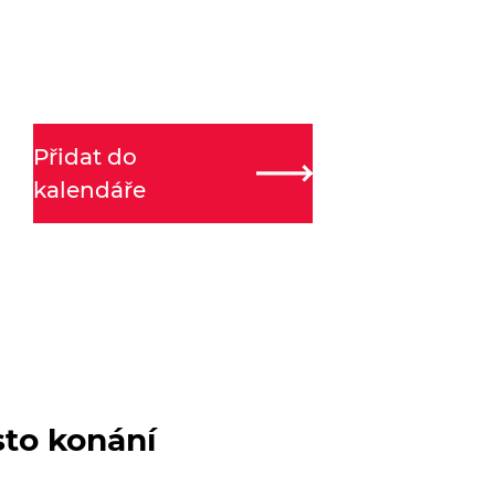
Přidat do
kalendáře
sto konání