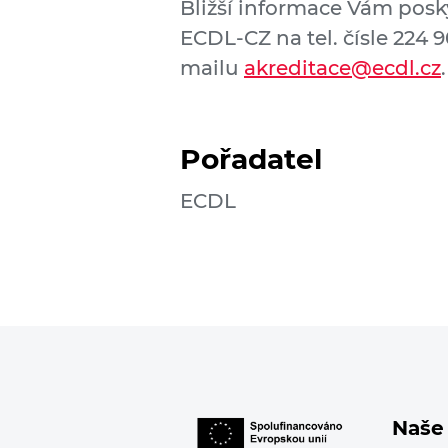
Bližší informace Vám posk
ECDL-CZ na tel. čísle 224 
mailu
akreditace@ecdl.cz
.
Pořadatel
ECDL
Naše 