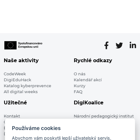
Naše aktivity
Rychlé odkazy
CodeWeek
O nás
DigiEduHack
Kalendář akcí
Katalog kyberprevence
Kurzy
All digital weeks
FAQ
Užitečné
DigiKoalice
Kontakt
Národní pedagogický institut
Členské organizace
České republiky, DigiKoalice
Používáme cookies
Blog
Weilova 1271/6 102 00 Praha 10
Digitalizace ve vzdělávání
Abychom vám poskytli lepší uživatelský servis,