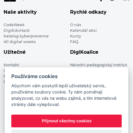
Naše aktivity
Rychlé odkazy
CodeWeek
O nás
DigiEduHack
Kalendář akcí
Katalog kyberprevence
Kurzy
All digital weeks
FAQ
Užitečné
DigiKoalice
Kontakt
Národní pedagogický institut
Členské organizace
České republiky, DigiKoalice
Používáme cookies
Blog
Weilova 1271/6 102 00 Praha 10
Digitalizace ve vzdělávání
Abychom vám poskytli lepší uživatelský servis,
používáme soubory cookie. Ty nám pomáhají
DigiKoalice 2021. All rights reserved
analyzovat, co vás na webu zajímá, a tím internetové
Vstup do administrace
stránky dále vylepšovat.
This project has received funding from the European
Commission Innovation and Networks Executive Agency (now
Přijmout všechny cookies
HaDEA) CEF TELECOM Calls 2019. This website reflects only the
author’s view. It does not represent the view of the European