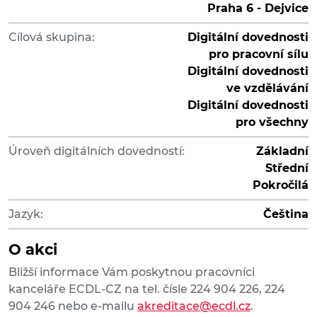
Praha 6 - Dejvice
Cílová skupina:
Digitální dovednosti
pro pracovní sílu
Digitální dovednosti
ve vzdělávání
Digitální dovednosti
pro všechny
Úroveň digitálních dovedností:
Základní
Střední
Pokročilá
Jazyk:
Čeština
O akci
Bližší informace Vám poskytnou pracovníci
kanceláře ECDL-CZ na tel. čísle 224 904 226, 224
904 246 nebo e-mailu
akreditace@ecdl.cz
.