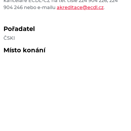
kanceláře ECDL-CZ na tel. čísle 224 904 226, 224
904 246 nebo e-mailu
akreditace@ecdl.cz
.
Pořadatel
ČSKI
Místo konání