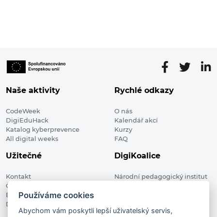
Naše aktivity
Rychlé odkazy
CodeWeek
O nás
DigiEduHack
Kalendář akcí
Katalog kyberprevence
Kurzy
All digital weeks
FAQ
Užitečné
DigiKoalice
Kontakt
Národní pedagogický institut
Členské organizace
České republiky, DigiKoalice
Používáme cookies
Blog
Weilova 1271/6 102 00 Praha 10
Digitalizace ve vzdělávání
Abychom vám poskytli lepší uživatelský servis,