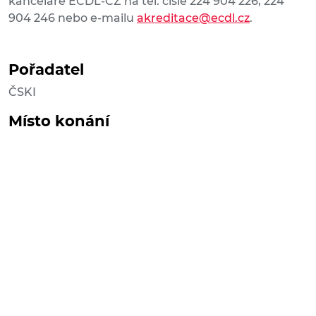
kanceláře ECDL-CZ na tel. čísle 224 904 226, 224
904 246 nebo e-mailu
akreditace@ecdl.cz
.
Pořadatel
ČSKI
Místo konání