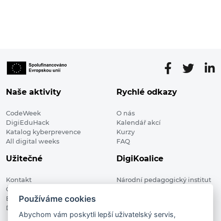
Naše aktivity
Rychlé odkazy
CodeWeek
O nás
DigiEduHack
Kalendář akcí
Katalog kyberprevence
Kurzy
All digital weeks
FAQ
Užitečné
DigiKoalice
Kontakt
Národní pedagogický institut
Členské organizace
České republiky, DigiKoalice
Používáme cookies
Blog
Weilova 1271/6 102 00 Praha 10
Digitalizace ve vzdělávání
Abychom vám poskytli lepší uživatelský servis,