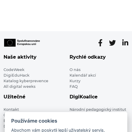
Naše aktivity
Rychlé odkazy
CodeWeek
O nás
DigiEduHack
Kalendář akcí
Katalog kyberprevence
Kurzy
All digital weeks
FAQ
Užitečné
DigiKoalice
Kontakt
Národní pedagogický institut
Členské organizace
České republiky, DigiKoalice
Používáme cookies
Blog
Weilova 1271/6 102 00 Praha 10
Digitalizace ve vzdělávání
Abychom vám poskytli lepší uživatelský servis,