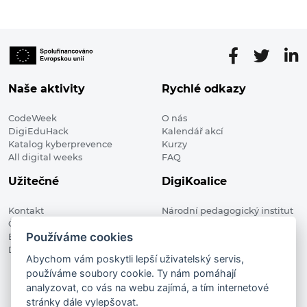
Naše aktivity
Rychlé odkazy
CodeWeek
O nás
DigiEduHack
Kalendář akcí
Katalog kyberprevence
Kurzy
All digital weeks
FAQ
Užitečné
DigiKoalice
Kontakt
Národní pedagogický institut
Členské organizace
České republiky, DigiKoalice
Používáme cookies
Blog
Weilova 1271/6 102 00 Praha 10
Digitalizace ve vzdělávání
Abychom vám poskytli lepší uživatelský servis,
používáme soubory cookie. Ty nám pomáhají
DigiKoalice 2021. All rights reserved
analyzovat, co vás na webu zajímá, a tím internetové
Vstup do administrace
stránky dále vylepšovat.