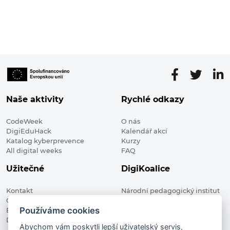
Naše aktivity
Rychlé odkazy
CodeWeek
O nás
DigiEduHack
Kalendář akcí
Katalog kyberprevence
Kurzy
All digital weeks
FAQ
Užitečné
DigiKoalice
Kontakt
Národní pedagogický institut
Členské organizace
České republiky, DigiKoalice
Používáme cookies
Blog
Weilova 1271/6 102 00 Praha 10
Digitalizace ve vzdělávání
Abychom vám poskytli lepší uživatelský servis,