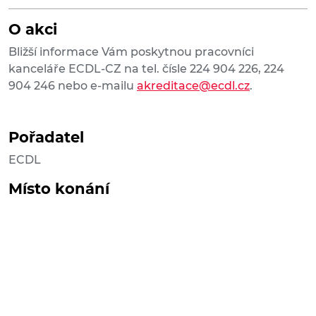
O akci
Bližší informace Vám poskytnou pracovníci
kanceláře ECDL-CZ na tel. čísle 224 904 226, 224
904 246 nebo e-mailu
akreditace@ecdl.cz
.
Pořadatel
ECDL
Místo konání