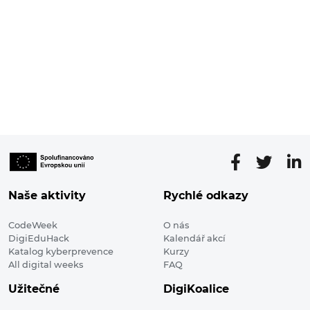
Naše aktivity
Rychlé odkazy
CodeWeek
O nás
DigiEduHack
Kalendář akcí
Katalog kyberprevence
Kurzy
All digital weeks
FAQ
Užitečné
DigiKoalice